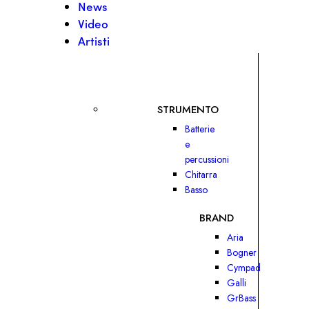
News
Video
Artisti
STRUMENTO
Batterie
e
percussioni
Chitarra
Basso
BRAND
Aria
Bogner
Cympad
Galli
GrBass