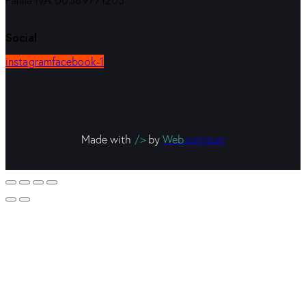
Partita IVA 00589771203
Social
instagram
facebook-1
Made with
/>
by
Web
scriptum