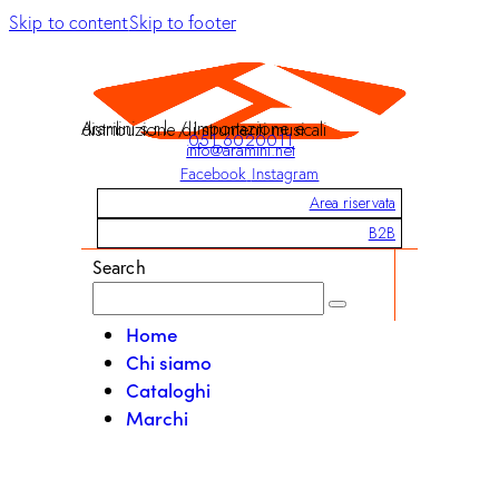
Skip to content
Skip to footer
Aramini s.r.l. / Importazione e distribuzione di strumenti musicali
051 6020011
info@aramini.net
Facebook
Instagram
Area riservata
B2B
Search
Home
Chi siamo
Cataloghi
Marchi