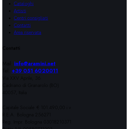
Cataloghi
Artisti
Centri consigliati
Contatti
Area riservata
Contatti
Mail:
info@aramini.net
Tel:
+39 051 6020011
Via XXV Aprile, 36
Cadriano di Granarolo (BO)
40057, Italia
Capitale Sociale € 101.490,00 i.v.
R.E.A. Bologna 256271
Reg. Impr. Bologna 03018210371