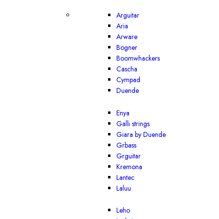
Arguitar
Aria
Arware
Bogner
Boomwhackers
Cascha
Cympad
Duende
Enya
Galli strings
Giara by Duende
Grbass
Grguitar
Kremona
Lantec
Laluu
Leho