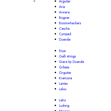
Arguitar
Aria
Arware
Bogner
Boomwhackers
Cascha
Cympad
Duende
Enya
Galli strings
Giara by Duende
Grbass
Grguitar
Kremona
Lantec
Laluu
Leho
Ludwig