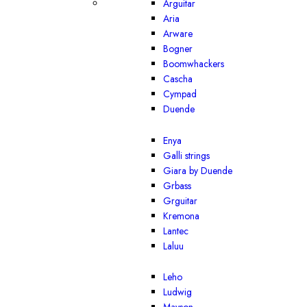
Arguitar
Aria
Arware
Bogner
Boomwhackers
Cascha
Cympad
Duende
Enya
Galli strings
Giara by Duende
Grbass
Grguitar
Kremona
Lantec
Laluu
Leho
Ludwig