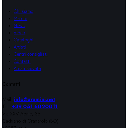
Chi siamo
Marchi
News
Video
Cataloghi
Artisti
Centri consigliati
Contatti
Area riservata
Contatti
Mail:
info@aramini.net
Tel:
+39 051 6020011
Via XXV Aprile, 36
Cadriano di Granarolo (BO)