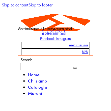
Skip to content
Skip to footer
Aramini s.r.l. / Importazione e distribuzione di strumenti musicali
051 6020011
info@aramini.net
Facebook
Instagram
Area riservata
B2B
Search
Home
Chi siamo
Cataloghi
Marchi