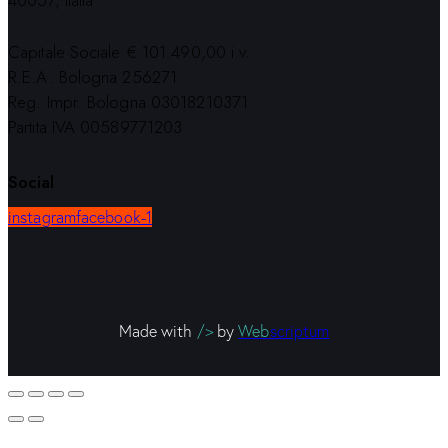
40057, Italia
Capitale Sociale € 101.490,00 i.v.
R.E.A. Bologna 256271
Reg. Impr. Bologna 03018210371
Partita IVA 00589771203
Social
instagram
facebook-1
Made with
/>
by
Web
scriptum