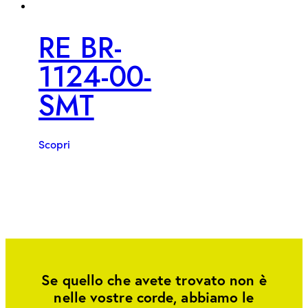
RE BR-
1124-00-
SMT
Scopri
Se quello che avete trovato non è
nelle vostre corde, abbiamo le