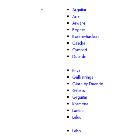
Arguitar
Aria
Arware
Bogner
Boomwhackers
Cascha
Cympad
Duende
Enya
Galli strings
Giara by Duende
Grbass
Grguitar
Kremona
Lantec
Laluu
Leho