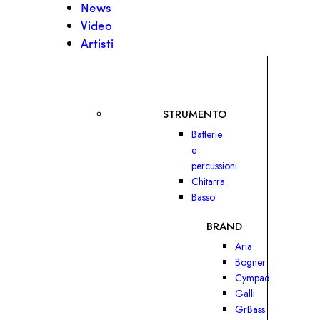
News
Video
Artisti
STRUMENTO
Batterie
e
percussioni
Chitarra
Basso
BRAND
Aria
Bogner
Cympad
Galli
GrBass