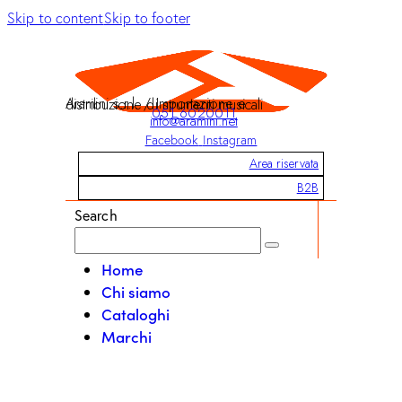
Skip to content
Skip to footer
Aramini s.r.l. / Importazione e distribuzione di strumenti musicali
051 6020011
info@aramini.net
Facebook
Instagram
Area riservata
B2B
Search
Home
Chi siamo
Cataloghi
Marchi