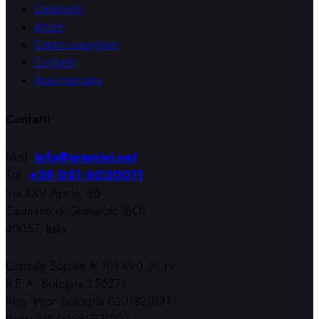
Cataloghi
Artisti
Centri consigliati
Contatti
Area riservata
Contatti
Mail:
info@aramini.net
Tel:
+39 051 6020011
Via XXV Aprile, 36
Cadriano di Granarolo (BO)
40057, Italia
Capitale Sociale € 101.490,00 i.v.
R.E.A. Bologna 256271
Reg. Impr. Bologna 03018210371