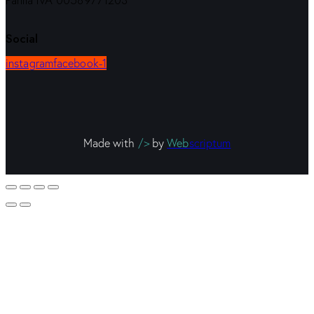
Partita IVA 00589771203
Social
instagram
facebook-1
Made with
/>
by
Web
scriptum