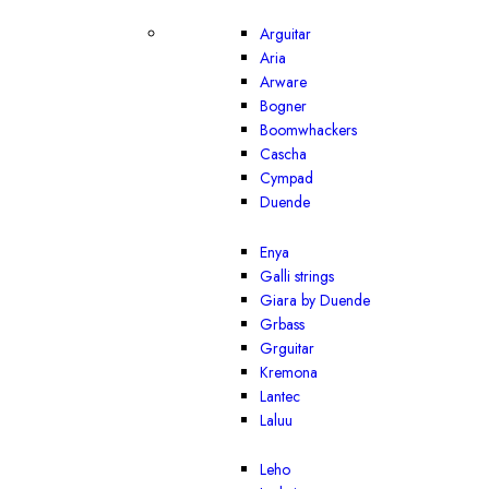
Arguitar
Aria
Arware
Bogner
Boomwhackers
Cascha
Cympad
Duende
Enya
Galli strings
Giara by Duende
Grbass
Grguitar
Kremona
Lantec
Laluu
Leho