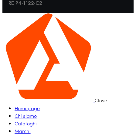
RE P4-1122-C2
Close
Homepage
Chi siamo
Cataloghi
Marchi