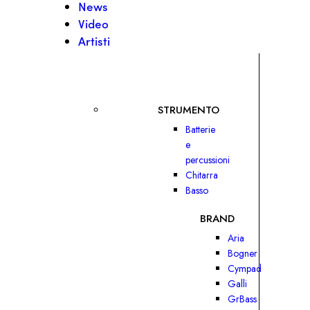
News
Video
Artisti
STRUMENTO
Batterie
e
percussioni
Chitarra
Basso
BRAND
Aria
Bogner
Cympad
Galli
GrBass