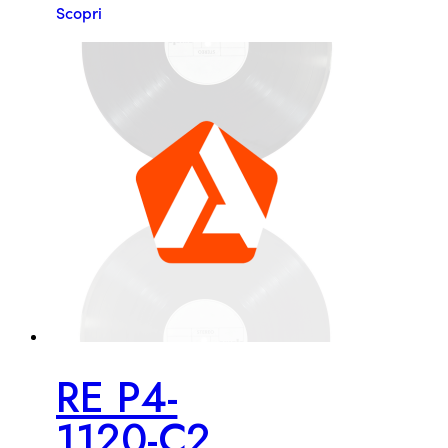
Scopri
RE P4-
1120-C2