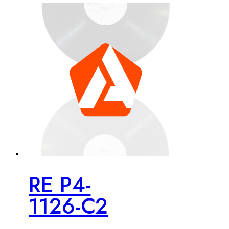
RE P4-
1126-C2