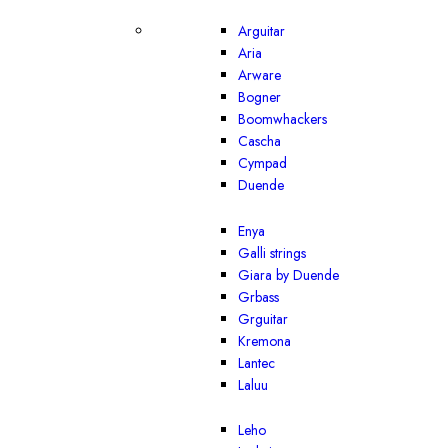
Arguitar
Aria
Arware
Bogner
Boomwhackers
Cascha
Cympad
Duende
Enya
Galli strings
Giara by Duende
Grbass
Grguitar
Kremona
Lantec
Laluu
Leho