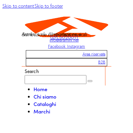
Skip to content
Skip to footer
Aramini s.r.l. / Importazione e distribuzione di strumenti musicali
051 6020011
info@aramini.net
Facebook
Instagram
Area riservata
B2B
Search
Home
Chi siamo
Cataloghi
Marchi