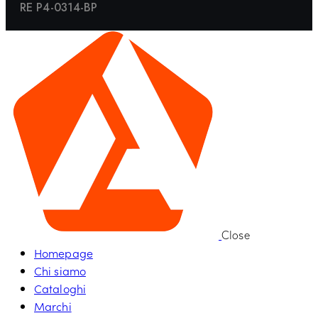
RE P4-0314-BP
Close
Homepage
Chi siamo
Cataloghi
Marchi