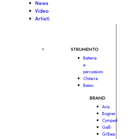
News
Video
Artisti
STRUMENTO
Batterie
e
percussioni
Chitarra
Basso
BRAND
Aria
Bogner
Cympad
Galli
GrBass