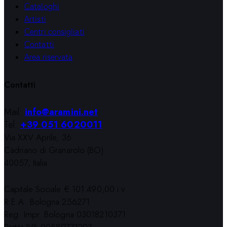
Cataloghi
Artisti
Centri consigliati
Contatti
Area riservata
Contatti
Mail:
info@aramini.net
Tel:
+39 051 6020011
Via XXV Aprile, 36
Cadriano di Granarolo (BO)
40057, Italia
Capitale Sociale € 101.490,00 i.v.
R.E.A. Bologna 256271
Reg. Impr. Bologna 03018210371