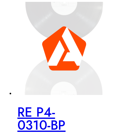
RE P4-
0310-BP