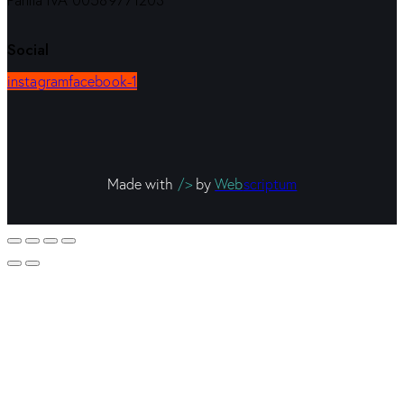
Partita IVA 00589771203
Social
instagram
facebook-1
Made with
/>
by
Web
scriptum