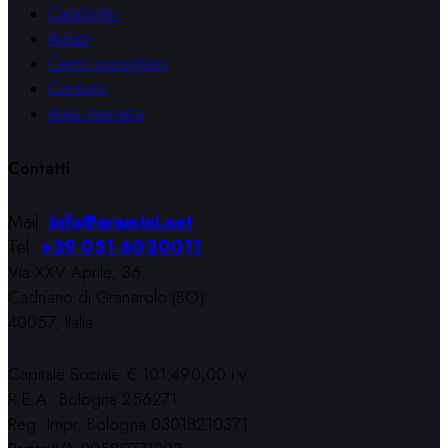
Cataloghi
Artisti
Centri consigliati
Contatti
Area riservata
Contatti
Mail:
info@aramini.net
Tel:
+39 051 6020011
Via XXV Aprile, 36
Cadriano di Granarolo (BO)
40057, Italia
Capitale Sociale € 101.490,00 i.v.
R.E.A. Bologna 256271
Reg. Impr. Bologna 03018210371