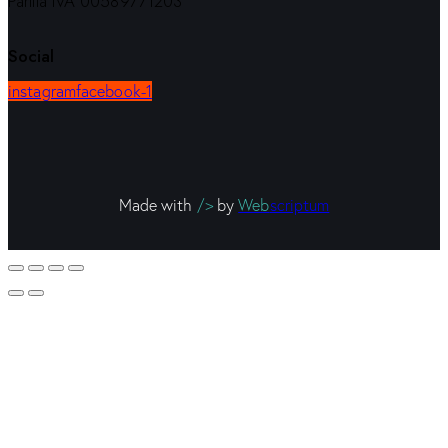
Partita IVA 00589771203
Social
instagram
facebook-1
Made with
/>
by
Web
scriptum