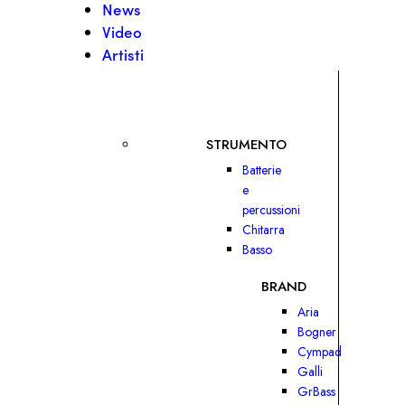
News
Video
Artisti
STRUMENTO
Batterie
e
percussioni
Chitarra
Basso
BRAND
Aria
Bogner
Cympad
Galli
GrBass