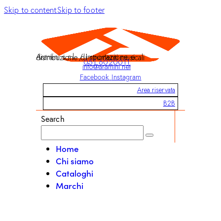
Skip to content
Skip to footer
Aramini s.r.l. / Importazione e distribuzione di strumenti musicali
051 6020011
info@aramini.net
Facebook
Instagram
Area riservata
B2B
Search
Home
Chi siamo
Cataloghi
Marchi