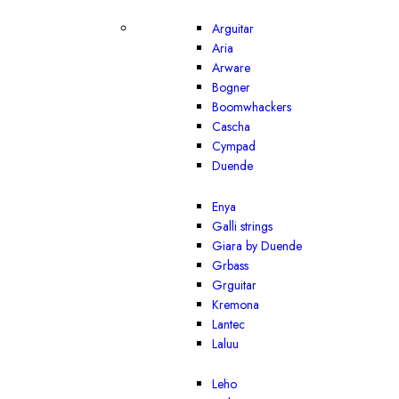
Arguitar
Aria
Arware
Bogner
Boomwhackers
Cascha
Cympad
Duende
Enya
Galli strings
Giara by Duende
Grbass
Grguitar
Kremona
Lantec
Laluu
Leho