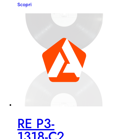
Scopri
RE P3-
1318-C2