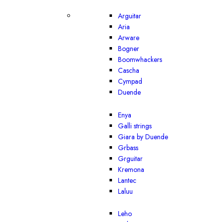
Arguitar
Aria
Arware
Bogner
Boomwhackers
Cascha
Cympad
Duende
Enya
Galli strings
Giara by Duende
Grbass
Grguitar
Kremona
Lantec
Laluu
Leho