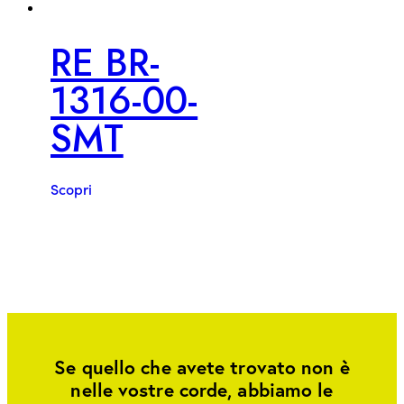
RE BR-
1316-00-
SMT
Scopri
Se quello che avete trovato non è
nelle vostre corde, abbiamo le