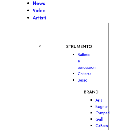
News
Video
Artisti
STRUMENTO
Batterie
e
percussioni
Chitarra
Basso
BRAND
Aria
Bogner
Cympad
Galli
GrBass