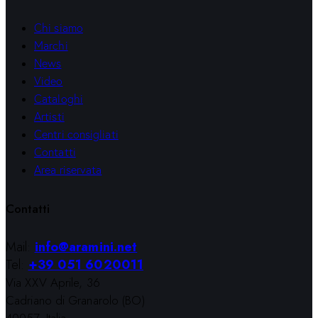
Chi siamo
Marchi
News
Video
Cataloghi
Artisti
Centri consigliati
Contatti
Area riservata
Contatti
Mail:
info@aramini.net
Tel:
+39 051 6020011
Via XXV Aprile, 36
Cadriano di Granarolo (BO)