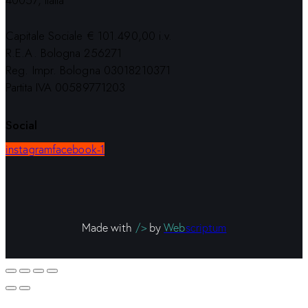
40057, Italia
Capitale Sociale € 101.490,00 i.v.
R.E.A. Bologna 256271
Reg. Impr. Bologna 03018210371
Partita IVA 00589771203
Social
instagram
facebook-1
Made with
/>
by
Web
scriptum