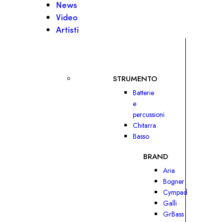
News
Video
Artisti
STRUMENTO
Batterie
e
percussioni
Chitarra
Basso
BRAND
Aria
Bogner
Cympad
Galli
GrBass