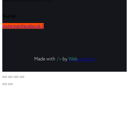
Partita IVA 00589771203
Social
instagram
facebook-1
Made with
/>
by
Web
scriptum