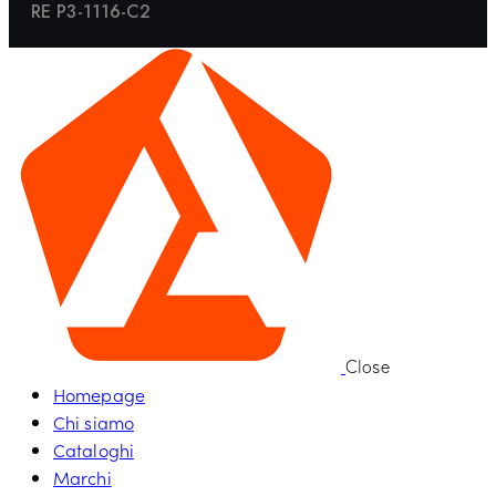
RE P3-1116-C2
Close
Homepage
Chi siamo
Cataloghi
Marchi