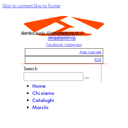
Skip to content
Skip to footer
Aramini s.r.l. / Importazione e distribuzione di strumenti musicali
051 6020011
info@aramini.net
Facebook
Instagram
Area riservata
B2B
Search
Home
Chi siamo
Cataloghi
Marchi