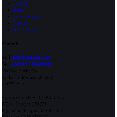
Cataloghi
Artisti
Centri consigliati
Contatti
Area riservata
Contatti
Mail:
info@aramini.net
Tel:
+39 051 6020011
Via XXV Aprile, 36
Cadriano di Granarolo (BO)
40057, Italia
Capitale Sociale € 101.490,00 i.v.
R.E.A. Bologna 256271
Reg. Impr. Bologna 03018210371