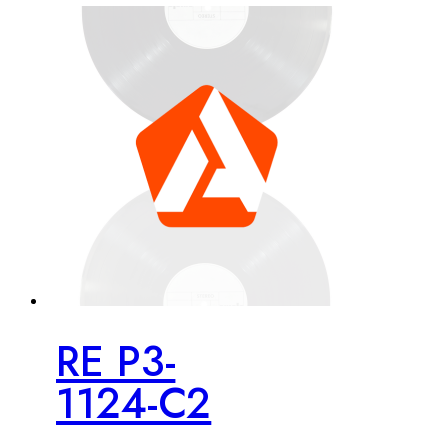
RE P3-
1124-C2