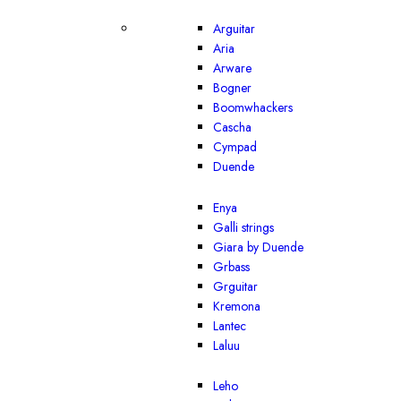
Arguitar
Aria
Arware
Bogner
Boomwhackers
Cascha
Cympad
Duende
Enya
Galli strings
Giara by Duende
Grbass
Grguitar
Kremona
Lantec
Laluu
Leho