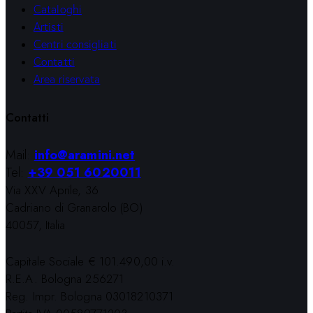
Cataloghi
Artisti
Centri consigliati
Contatti
Area riservata
Contatti
Mail:
info@aramini.net
Tel:
+39 051 6020011
Via XXV Aprile, 36
Cadriano di Granarolo (BO)
40057, Italia
Capitale Sociale € 101.490,00 i.v.
R.E.A. Bologna 256271
Reg. Impr. Bologna 03018210371