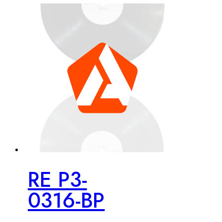
RE P3-
0316-BP