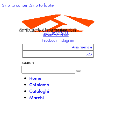
Skip to content
Skip to footer
Aramini s.r.l. / Importazione e distribuzione di strumenti musicali
051 6020011
info@aramini.net
Facebook
Instagram
Area riservata
B2B
Search
Home
Chi siamo
Cataloghi
Marchi