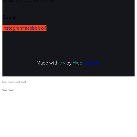
Partita IVA 00589771203
Social
instagram
facebook-1
Made with
/>
by
Web
scriptum