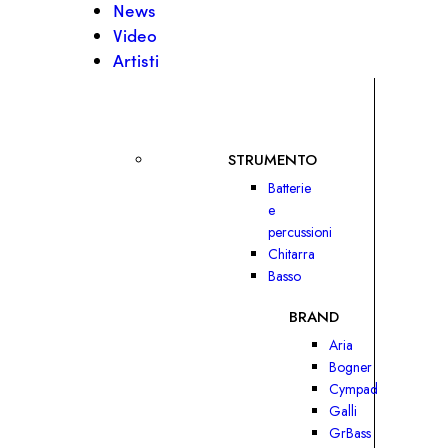
News
Video
Artisti
STRUMENTO
Batterie
e
percussioni
Chitarra
Basso
BRAND
Aria
Bogner
Cympad
Galli
GrBass