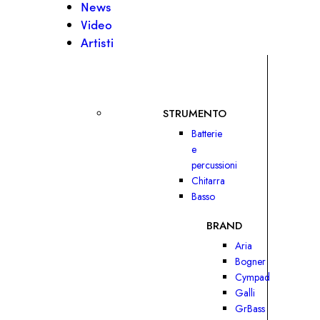
News
Video
Artisti
STRUMENTO
Batterie
e
percussioni
Chitarra
Basso
BRAND
Aria
Bogner
Cympad
Galli
GrBass