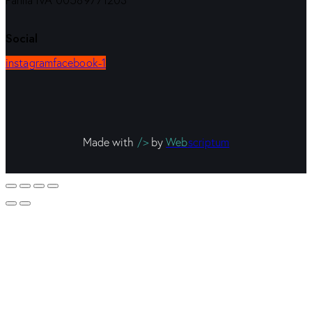
Partita IVA 00589771203
Social
instagram
facebook-1
Made with
/>
by
Web
scriptum