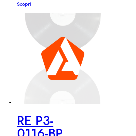
Scopri
RE P3-
0116-BP