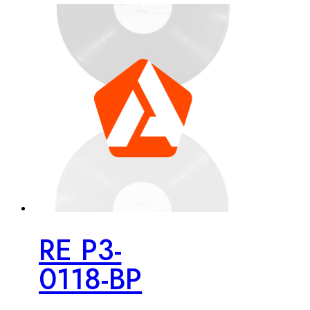
RE P3-
0118-BP