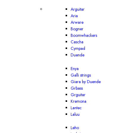
Arguitar
Aria
Arware
Bogner
Boomwhackers
Cascha
Cympad
Duende
Enya
Galli strings
Giara by Duende
Grbass
Grguitar
Kremona
Lantec
Laluu
Leho