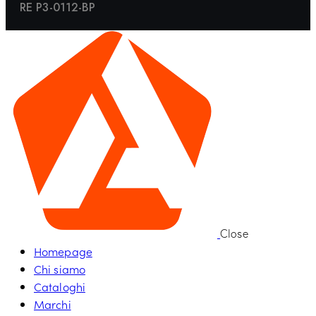
RE P3-0112-BP
Close
Homepage
Chi siamo
Cataloghi
Marchi