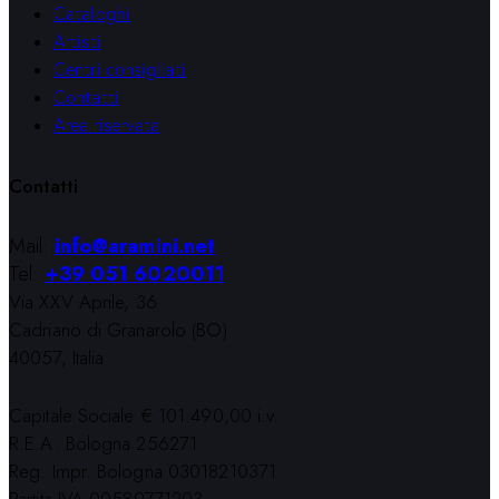
Cataloghi
Artisti
Centri consigliati
Contatti
Area riservata
Contatti
Mail:
info@aramini.net
Tel:
+39 051 6020011
Via XXV Aprile, 36
Cadriano di Granarolo (BO)
40057, Italia
Capitale Sociale € 101.490,00 i.v.
R.E.A. Bologna 256271
Reg. Impr. Bologna 03018210371