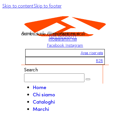
Skip to content
Skip to footer
Aramini s.r.l. / Importazione e distribuzione di strumenti musicali
051 6020011
info@aramini.net
Facebook
Instagram
Area riservata
B2B
Search
Home
Chi siamo
Cataloghi
Marchi