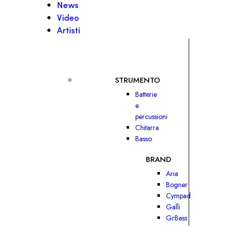
News
Video
Artisti
STRUMENTO
Batterie
e
percussioni
Chitarra
Basso
BRAND
Aria
Bogner
Cympad
Galli
GrBass