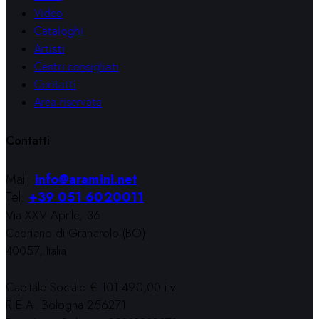
Video
Cataloghi
Artisti
Centri consigliati
Contatti
Area riservata
Contatti
Mail:
info@aramini.net
Tel:
+39 051 6020011
Via XXV Aprile, 36
Cadriano di Granarolo (BO)
40057, Italia
Capitale Sociale € 101.490,00 i.v.
R.E.A. Bologna 256271