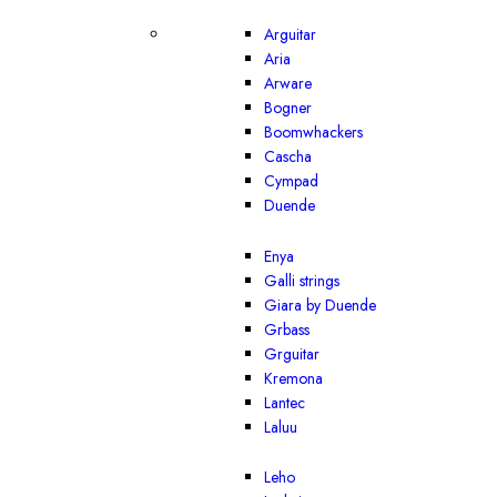
Arguitar
Aria
Arware
Bogner
Boomwhackers
Cascha
Cympad
Duende
Enya
Galli strings
Giara by Duende
Grbass
Grguitar
Kremona
Lantec
Laluu
Leho