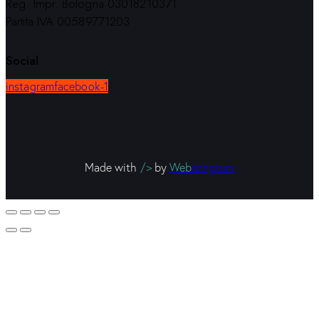
Reg. Impr. Bologna 03018210371
Partita IVA 00589771203
Social
instagram
facebook-1
Made with
/>
by
Web
scriptum