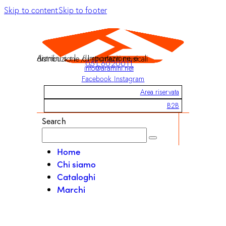
Skip to content
Skip to footer
Aramini s.r.l. / Importazione e distribuzione di strumenti musicali
051 6020011
info@aramini.net
Facebook
Instagram
Area riservata
B2B
Search
Home
Chi siamo
Cataloghi
Marchi