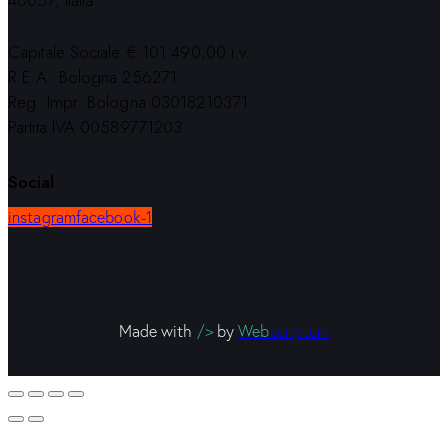
40057, Italia
Capitale Sociale € 101.490,00 i.v.
R.E.A. Bologna 256271
Reg. Impr. Bologna 03018210371
Partita IVA 00589771203
Social
instagram
facebook-1
Made with
/>
by
Web
scriptum