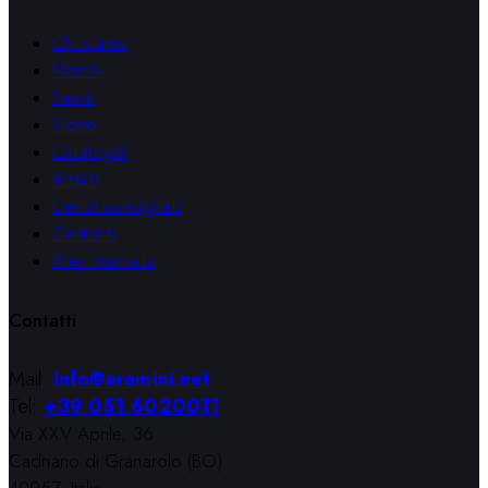
Chi siamo
Marchi
News
Video
Cataloghi
Artisti
Centri consigliati
Contatti
Area riservata
Contatti
Mail:
info@aramini.net
Tel:
+39 051 6020011
Via XXV Aprile, 36
Cadriano di Granarolo (BO)