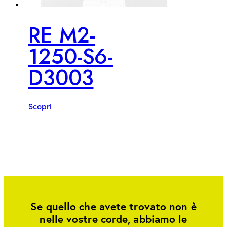
RE M2-
1250-S6-
D3003
Scopri
Se quello che avete trovato non è
nelle vostre corde, abbiamo le