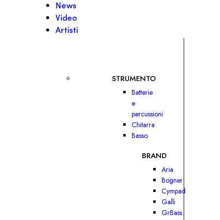
News
Video
Artisti
STRUMENTO
Batterie
e
percussioni
Chitarra
Basso
BRAND
Aria
Bogner
Cympad
Galli
GrBass