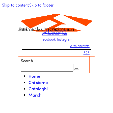
Skip to content
Skip to footer
Aramini s.r.l. / Importazione e distribuzione di strumenti musicali
051 6020011
info@aramini.net
Facebook
Instagram
Area riservata
B2B
Search
Home
Chi siamo
Cataloghi
Marchi