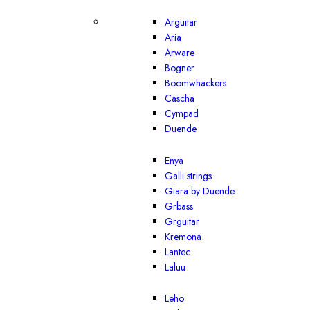
Arguitar
Aria
Arware
Bogner
Boomwhackers
Cascha
Cympad
Duende
Enya
Galli strings
Giara by Duende
Grbass
Grguitar
Kremona
Lantec
Laluu
Leho