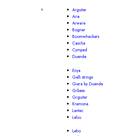
Arguitar
Aria
Arware
Bogner
Boomwhackers
Cascha
Cympad
Duende
Enya
Galli strings
Giara by Duende
Grbass
Grguitar
Kremona
Lantec
Laluu
Leho