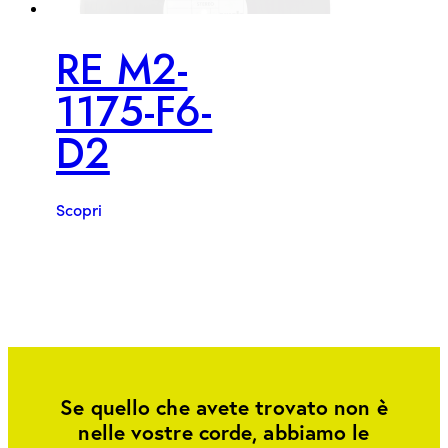
RE M2-
1175-F6-
D2
Scopri
Se quello che avete trovato non è
nelle vostre corde, abbiamo le