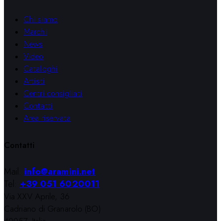
Chi siamo
Marchi
News
Video
Cataloghi
Artisti
Centri consigliati
Contatti
Area riservata
Contatti
Mail:
info@aramini.net
Tel:
+39 051 6020011
Via XXV Aprile, 36
Cadriano di Granarolo (BO)