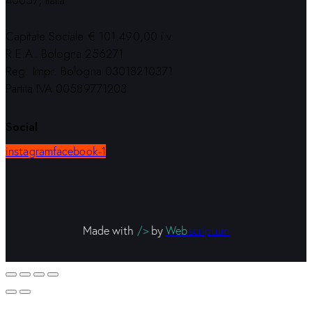
40057, Italia
Capitale Sociale € 101.490,00 i.v.
R.E.A. Bologna 256271
Reg. Impr. Bologna 03018210371
Partita IVA 00589771203
Social
instagram
facebook-1
Made with
/>
by
Web
scriptum