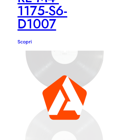
1175-S6-
D1007
Scopri