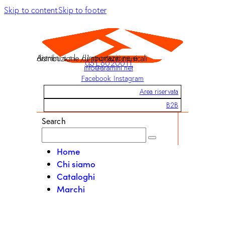
Skip to content
Skip to footer
Aramini s.r.l. / Importazione e distribuzione di strumenti musicali
051 6020011
info@aramini.net
Facebook
Instagram
Area riservata
B2B
Search
Home
Chi siamo
Cataloghi
Marchi