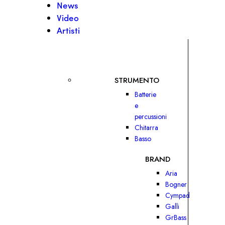
News
Video
Artisti
STRUMENTO
Batterie
e
percussioni
Chitarra
Basso
BRAND
Aria
Bogner
Cympad
Galli
GrBass