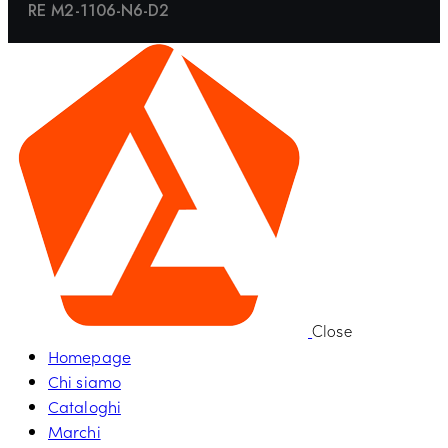
RE M2-1106-N6-D2
Close
Homepage
Chi siamo
Cataloghi
Marchi