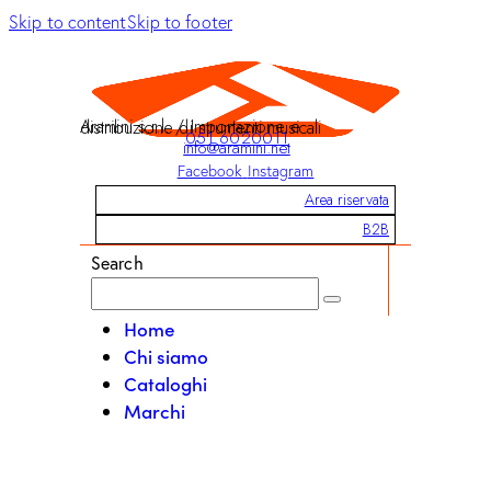
Skip to content
Skip to footer
Aramini s.r.l. / Importazione e distribuzione di strumenti musicali
051 6020011
info@aramini.net
Facebook
Instagram
Area riservata
B2B
Search
Home
Chi siamo
Cataloghi
Marchi