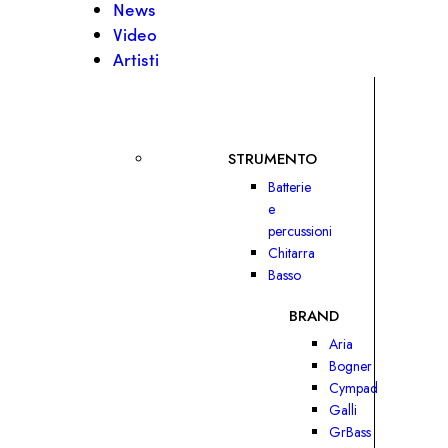
News
Video
Artisti
STRUMENTO
Batterie
e
percussioni
Chitarra
Basso
BRAND
Aria
Bogner
Cympad
Galli
GrBass