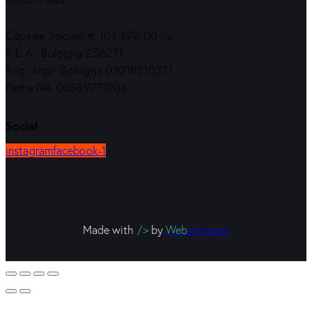
Capitale Sociale € 101.490,00 i.v.
R.E.A. Bologna 256271
Reg. Impr. Bologna 03018210371
Partita IVA 00589771203
Social
instagram
facebook-1
Made with
/>
by
Web
scriptum