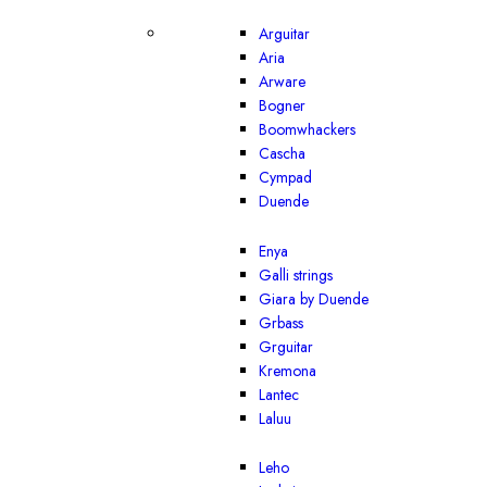
Arguitar
Aria
Arware
Bogner
Boomwhackers
Cascha
Cympad
Duende
Enya
Galli strings
Giara by Duende
Grbass
Grguitar
Kremona
Lantec
Laluu
Leho