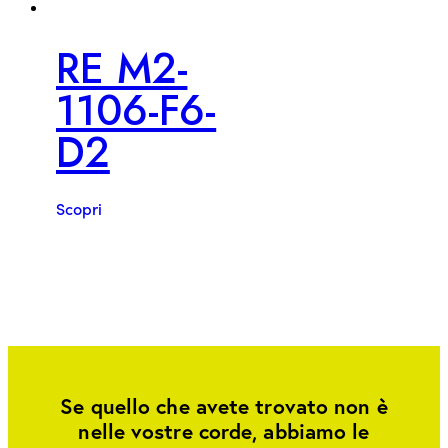
RE M2-
1106-F6-
D2
Scopri
Se quello che avete trovato non è
nelle vostre corde, abbiamo le