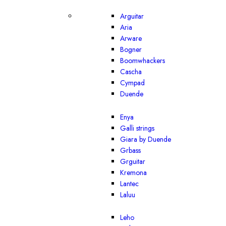
Arguitar
Aria
Arware
Bogner
Boomwhackers
Cascha
Cympad
Duende
Enya
Galli strings
Giara by Duende
Grbass
Grguitar
Kremona
Lantec
Laluu
Leho