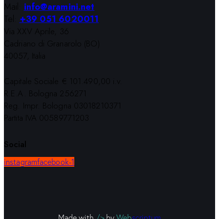
Mail:
info@aramini.net
Tel:
+39 051 6020011
Via XXV Aprile, 36
Cadriano di Granarolo (BO)
40057, Italia
Capitale Sociale € 101.490,00 i.v.
R.E.A. Bologna 256271
Reg. Impr. Bologna 03018210371
Partita IVA 00589771203
Social
instagram
facebook-1
Made with
/>
by
Web
scriptum