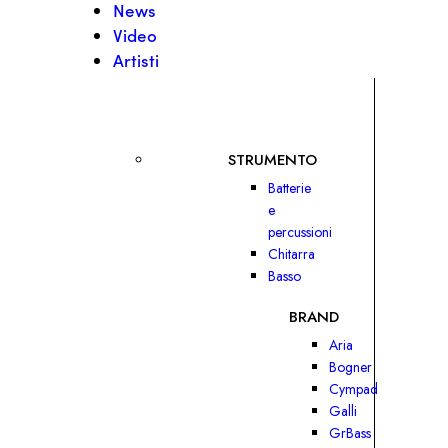
News
Video
Artisti
STRUMENTO
Batterie
e
percussioni
Chitarra
Basso
BRAND
Aria
Bogner
Cympad
Galli
GrBass