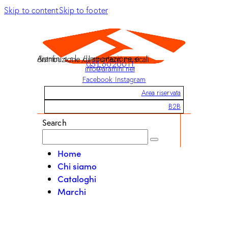
Skip to content
Skip to footer
Aramini s.r.l. / Importazione e distribuzione di strumenti musicali
051 6020011
info@aramini.net
Facebook
Instagram
Area riservata
B2B
Search
Home
Chi siamo
Cataloghi
Marchi