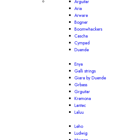
Arguitar
Aria
Arware
Bogner
Boomwhackers
Cascha
Cympad
Duende
Enya
Galli strings
Giara by Duende
Grbass
Grguitar
Kremona
Lantec
Laluu
Leho
Ludwig