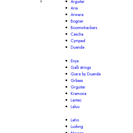
Arguitar
Aria
Arware
Bogner
Boomwhackers
Cascha
Cympad
Duende
Enya
Galli strings
Giara by Duende
Grbass
Grguitar
Kremona
Lantec
Laluu
Leho
Ludwig