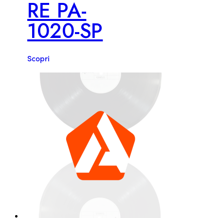
RE PA-
1020-SP
Scopri