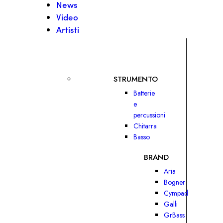
News
Video
Artisti
STRUMENTO
Batterie
e
percussioni
Chitarra
Basso
BRAND
Aria
Bogner
Cympad
Galli
GrBass