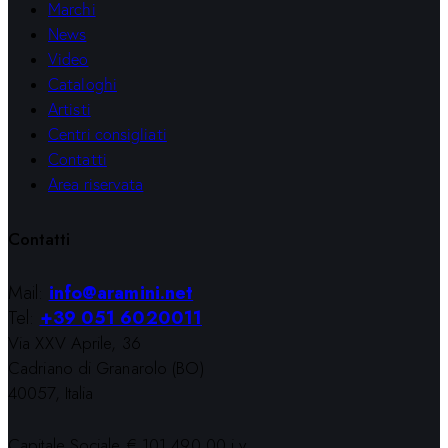
Marchi
News
Video
Cataloghi
Artisti
Centri consigliati
Contatti
Area riservata
Contatti
Mail:
info@aramini.net
Tel:
+39 051 6020011
Via XXV Aprile, 36
Cadriano di Granarolo (BO)
40057, Italia
Capitale Sociale € 101.490,00 i.v.