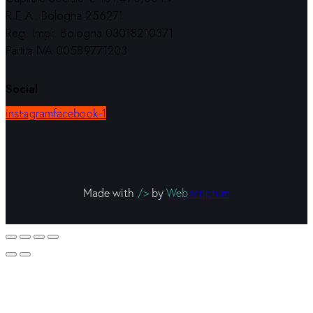
R.E.A. Bologna 256271
Reg. Impr. Bologna 03018210371
Partita IVA 00589771203
Social
instagram
facebook-1
Made with
/>
by
Web
scriptum