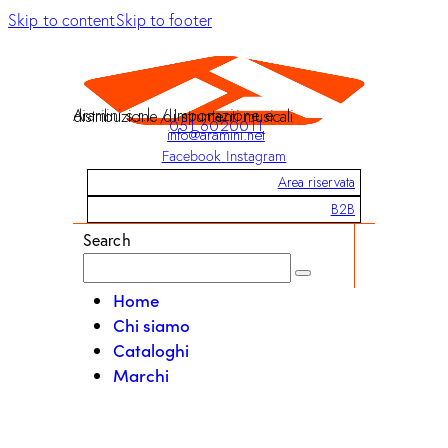
Skip to content
Skip to footer
Aramini s.r.l. / Importazione e distribuzione di strumenti musicali
051 6020011
info@aramini.net
Facebook
Instagram
Area riservata
B2B
Search
Home
Chi siamo
Cataloghi
Marchi