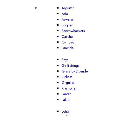
Arguitar
Aria
Arware
Bogner
Boomwhackers
Cascha
Cympad
Duende
Enya
Galli strings
Giara by Duende
Grbass
Grguitar
Kremona
Lantec
Laluu
Leho