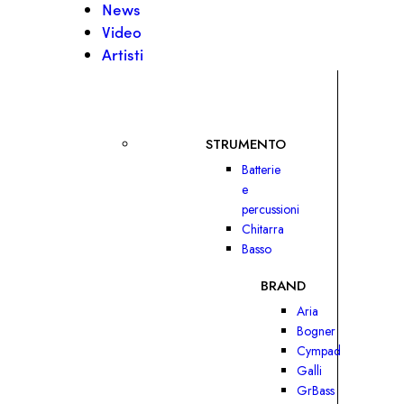
News
Video
Artisti
STRUMENTO
Batterie
e
percussioni
Chitarra
Basso
BRAND
Aria
Bogner
Cympad
Galli
GrBass