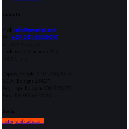
Contatti
Mail:
info@aramini.net
Tel:
+39 051 6020011
Via XXV Aprile, 36
Cadriano di Granarolo (BO)
40057, Italia
Capitale Sociale € 101.490,00 i.v.
R.E.A. Bologna 256271
Reg. Impr. Bologna 03018210371
Partita IVA 00589771203
Social
instagram
facebook-1