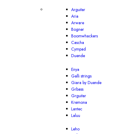
Arguitar
Aria
Arware
Bogner
Boomwhackers
Cascha
Cympad
Duende
Enya
Galli strings
Giara by Duende
Grbass
Grguitar
Kremona
Lantec
Laluu
Leho