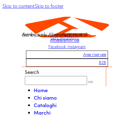
Skip to content
Skip to footer
Aramini s.r.l. / Importazione e distribuzione di strumenti musicali
051 6020011
info@aramini.net
Facebook
Instagram
Area riservata
B2B
Search
Home
Chi siamo
Cataloghi
Marchi