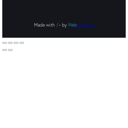
Made with
/>
by
Web
scriptum