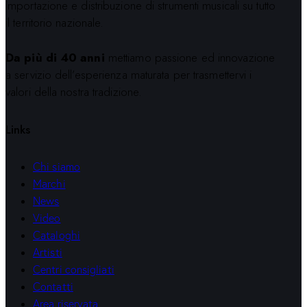
importazione e distribuzione di strumenti musicali su tutto
il territorio nazionale.
Da più di 40 anni
mettiamo passione ed innovazione
a servizio dell’esperienza maturata per trasmettervi i
valori della nostra tradizione.
Links
Chi siamo
Marchi
News
Video
Cataloghi
Artisti
Centri consigliati
Contatti
Area riservata