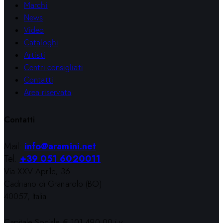
Marchi
News
Video
Cataloghi
Artisti
Centri consigliati
Contatti
Area riservata
Contatti
Mail:
info@aramini.net
Tel:
+39 051 6020011
Via XXV Aprile, 36
Cadriano di Granarolo (BO)
40057, Italia
Capitale Sociale € 101.490,00 i.v.