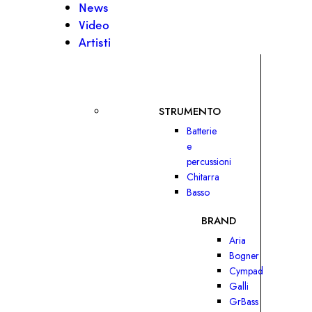
News
Video
Artisti
STRUMENTO
Batterie
e
percussioni
Chitarra
Basso
BRAND
Aria
Bogner
Cympad
Galli
GrBass