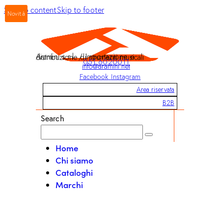
Skip to content
Skip to footer
Novità
Aramini s.r.l. / Importazione e distribuzione di strumenti musicali
051 6020011
info@aramini.net
Facebook
Instagram
Area riservata
B2B
Search
Home
Chi siamo
Cataloghi
Marchi