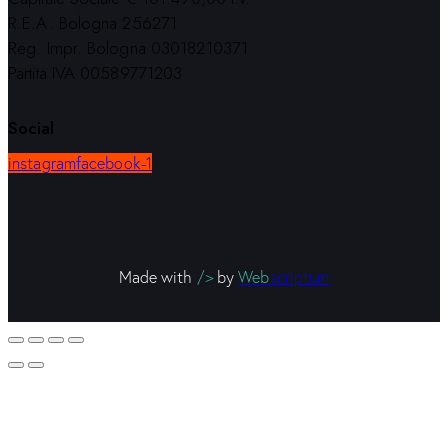
R.E.A. Bologna 256271
Reg. Impr. Bologna 03018210371
Partita IVA 00589771203
Social
instagram
facebook-1
Made with
/>
by
Web
scriptum