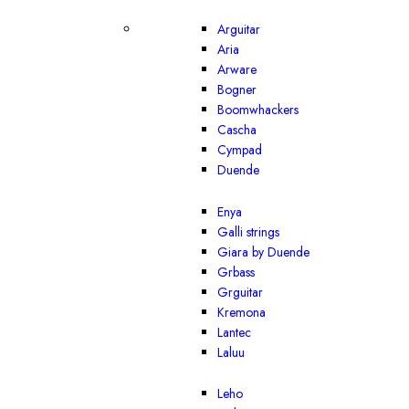
Arguitar
Aria
Arware
Bogner
Boomwhackers
Cascha
Cympad
Duende
Enya
Galli strings
Giara by Duende
Grbass
Grguitar
Kremona
Lantec
Laluu
Leho