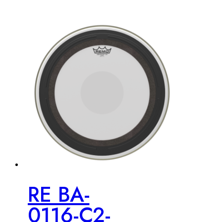
RE BA-
0116-C2-