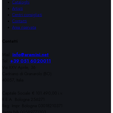
Cataloghi
Artisti
Centri consigliati
Contatti
Area riservata
Contatti
Mail:
info@aramini.net
Tel:
+39 051 6020011
Via XXV Aprile, 36
Cadriano di Granarolo (BO)
40057, Italia
Capitale Sociale € 101.490,00 i.v.
R.E.A. Bologna 256271
Reg. Impr. Bologna 03018210371
Partita IVA 00589771203