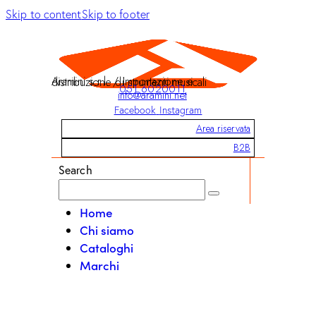
Skip to content
Skip to footer
Aramini s.r.l. / Importazione e distribuzione di strumenti musicali
051 6020011
info@aramini.net
Facebook
Instagram
Area riservata
B2B
Search
Home
Chi siamo
Cataloghi
Marchi