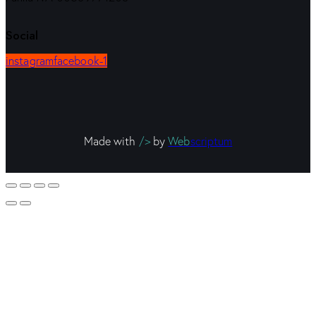
Social
instagram
facebook-1
Made with
/>
by
Web
scriptum