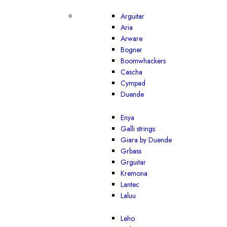
Arguitar
Aria
Arware
Bogner
Boomwhackers
Cascha
Cympad
Duende
Enya
Galli strings
Giara by Duende
Grbass
Grguitar
Kremona
Lantec
Laluu
Leho