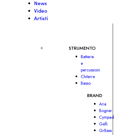
News
Video
Artisti
STRUMENTO
Batterie
e
percussioni
Chitarra
Basso
BRAND
Aria
Bogner
Cympad
Galli
GrBass