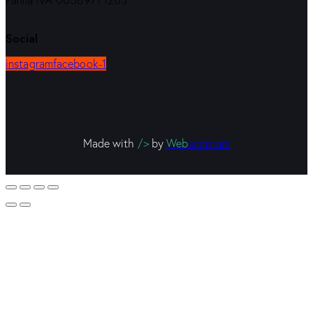
Partita IVA 00589771203
Social
instagram
facebook-1
Made with
/>
by
Web
scriptum