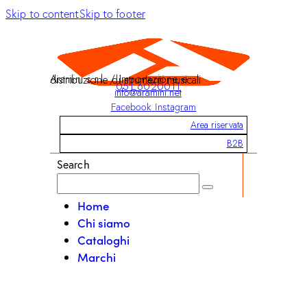
Skip to content
Skip to footer
Aramini s.r.l. / Importazione e distribuzione di strumenti musicali
051 6020011
info@aramini.net
Facebook
Instagram
Area riservata
B2B
Search
Home
Chi siamo
Cataloghi
Marchi