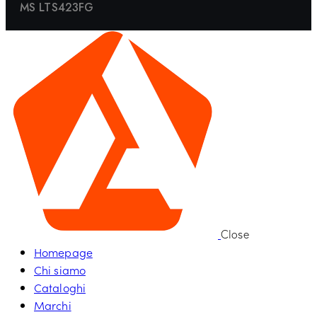
MS LTS423FG
Close
Homepage
Chi siamo
Cataloghi
Marchi