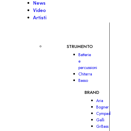
News
Video
Artisti
STRUMENTO
Batterie
e
percussioni
Chitarra
Basso
BRAND
Aria
Bogner
Cympad
Galli
GrBass