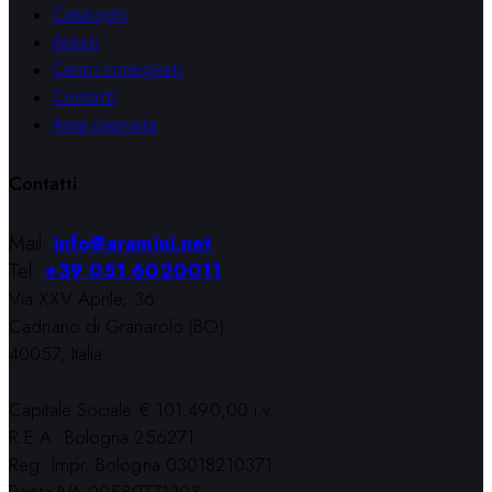
Cataloghi
Artisti
Centri consigliati
Contatti
Area riservata
Contatti
Mail:
info@aramini.net
Tel:
+39 051 6020011
Via XXV Aprile, 36
Cadriano di Granarolo (BO)
40057, Italia
Capitale Sociale € 101.490,00 i.v.
R.E.A. Bologna 256271
Reg. Impr. Bologna 03018210371