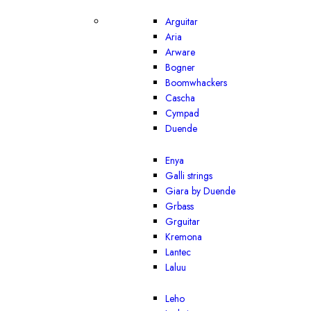
Arguitar
Aria
Arware
Bogner
Boomwhackers
Cascha
Cympad
Duende
Enya
Galli strings
Giara by Duende
Grbass
Grguitar
Kremona
Lantec
Laluu
Leho