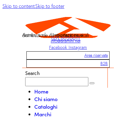
Skip to content
Skip to footer
Aramini s.r.l. / Importazione e distribuzione di strumenti musicali
051 6020011
info@aramini.net
Facebook
Instagram
Area riservata
B2B
Search
Home
Chi siamo
Cataloghi
Marchi