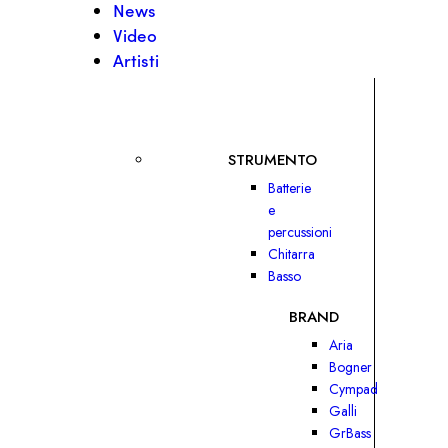
News
Video
Artisti
STRUMENTO
Batterie
e
percussioni
Chitarra
Basso
BRAND
Aria
Bogner
Cympad
Galli
GrBass