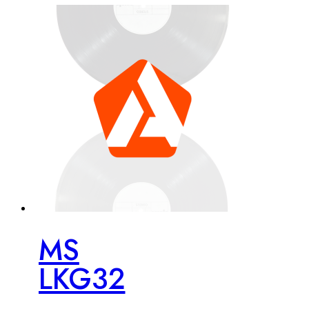
MS
LKG32