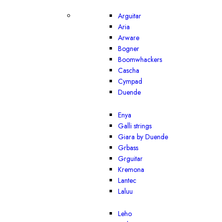
Arguitar
Aria
Arware
Bogner
Boomwhackers
Cascha
Cympad
Duende
Enya
Galli strings
Giara by Duende
Grbass
Grguitar
Kremona
Lantec
Laluu
Leho