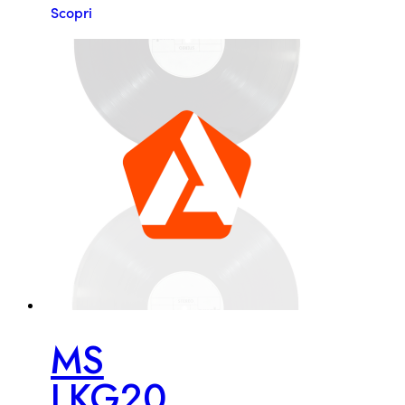
Scopri
MS
LKG20