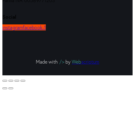
Partita IVA 00589771203
Social
instagram
facebook-1
Made with
/>
by
Web
scriptum