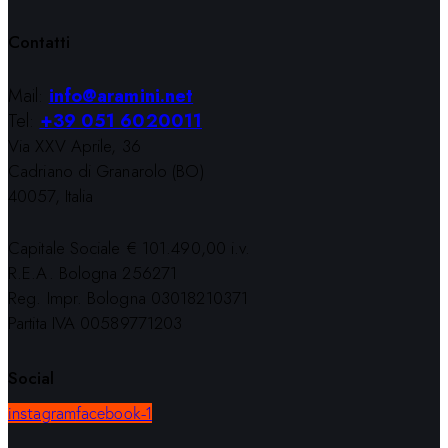
Contatti
Mail:
info@aramini.net
Tel:
+39 051 6020011
Via XXV Aprile, 36
Cadriano di Granarolo (BO)
40057, Italia
Capitale Sociale € 101.490,00 i.v.
R.E.A. Bologna 256271
Reg. Impr. Bologna 03018210371
Partita IVA 00589771203
Social
instagram
facebook-1