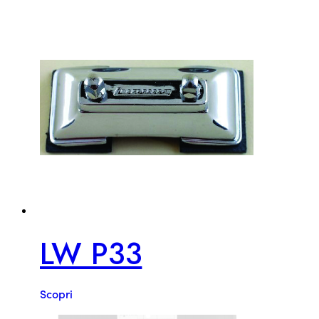
LW P33
Scopri