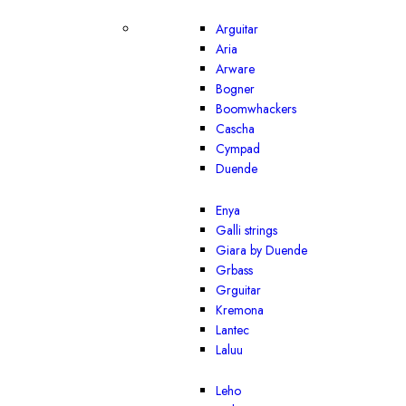
Arguitar
Aria
Arware
Bogner
Boomwhackers
Cascha
Cympad
Duende
Enya
Galli strings
Giara by Duende
Grbass
Grguitar
Kremona
Lantec
Laluu
Leho