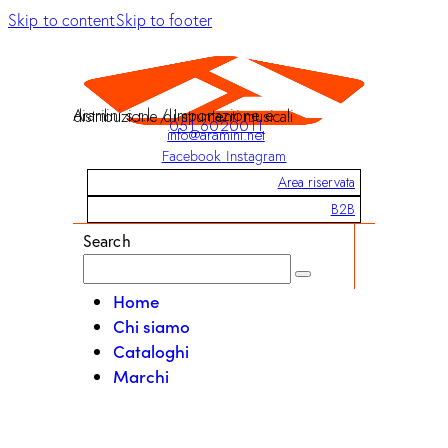
Skip to content
Skip to footer
Aramini s.r.l. / Importazione e distribuzione di strumenti musicali
051 6020011
info@aramini.net
Facebook
Instagram
Area riservata
B2B
Search
Home
Chi siamo
Cataloghi
Marchi