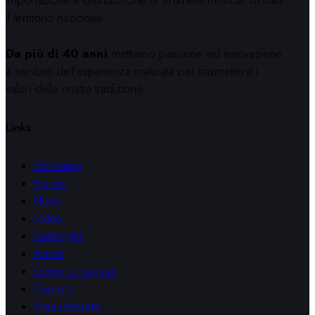
il territorio nazionale.
Da più di 40 anni
mettiamo passione ed innovazione
a servizio dell’esperienza maturata per trasmettervi i
valori della nostra tradizione.
Links
Chi siamo
Marchi
News
Video
Cataloghi
Artisti
Centri consigliati
Contatti
Area riservata