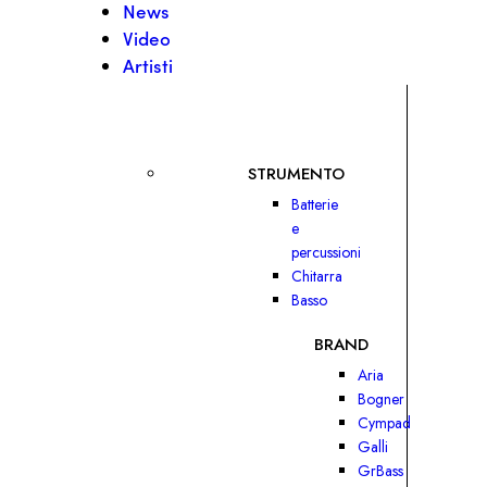
News
Video
Artisti
STRUMENTO
Batterie
e
percussioni
Chitarra
Basso
BRAND
Aria
Bogner
Cympad
Galli
GrBass