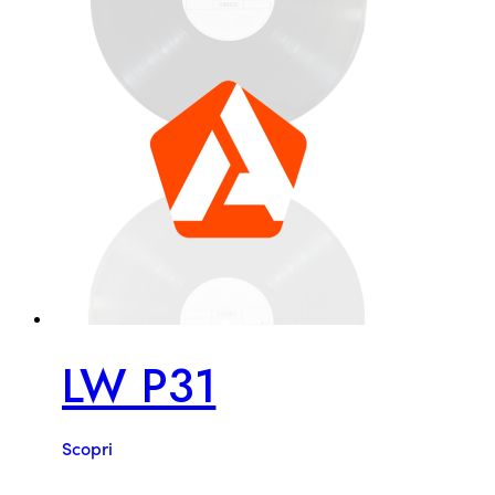
LW P31
Scopri