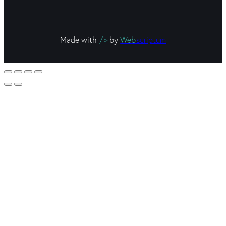
Made with
/>
by
Web
scriptum