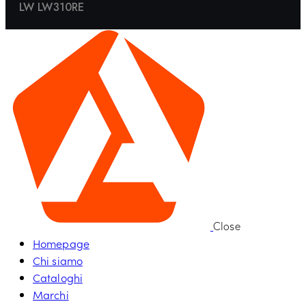
LW LW310RE
Close
Homepage
Chi siamo
Cataloghi
Marchi