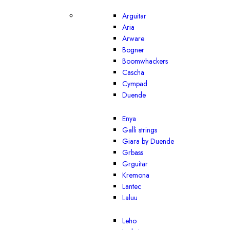
Arguitar
Aria
Arware
Bogner
Boomwhackers
Cascha
Cympad
Duende
Enya
Galli strings
Giara by Duende
Grbass
Grguitar
Kremona
Lantec
Laluu
Leho