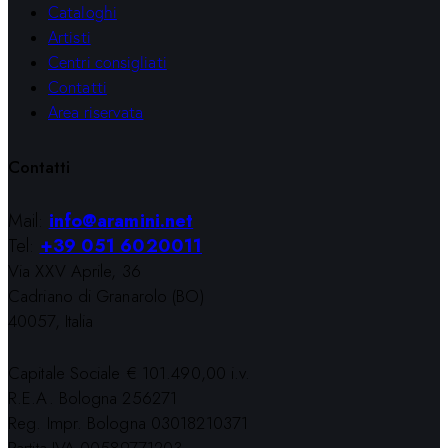
Cataloghi
Artisti
Centri consigliati
Contatti
Area riservata
Contatti
Mail:
info@aramini.net
Tel:
+39 051 6020011
Via XXV Aprile, 36
Cadriano di Granarolo (BO)
40057, Italia
Capitale Sociale € 101.490,00 i.v.
R.E.A. Bologna 256271
Reg. Impr. Bologna 03018210371