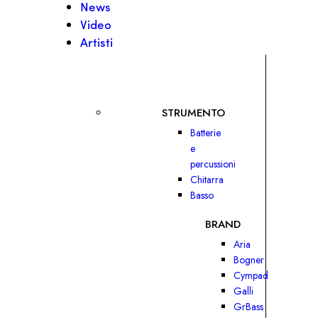
News
Video
Artisti
STRUMENTO
Batterie
e
percussioni
Chitarra
Basso
BRAND
Aria
Bogner
Cympad
Galli
GrBass