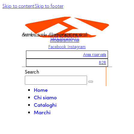
Skip to content
Skip to footer
Aramini s.r.l. / Importazione e distribuzione di strumenti musicali
051 6020011
info@aramini.net
Facebook
Instagram
Area riservata
B2B
Search
Home
Chi siamo
Cataloghi
Marchi