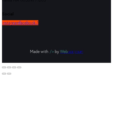
Partita IVA 00589771203
Social
instagram
facebook-1
Made with
/>
by
Web
scriptum