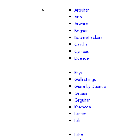
Arguitar
Aria
Arware
Bogner
Boomwhackers
Cascha
Cympad
Duende
Enya
Galli strings
Giara by Duende
Grbass
Grguitar
Kremona
Lantec
Laluu
Leho