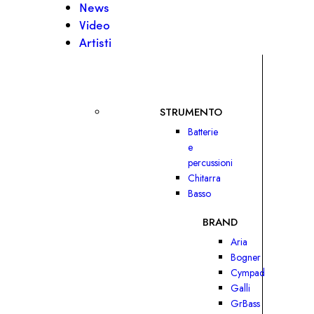
News
Video
Artisti
STRUMENTO
Batterie
e
percussioni
Chitarra
Basso
BRAND
Aria
Bogner
Cympad
Galli
GrBass