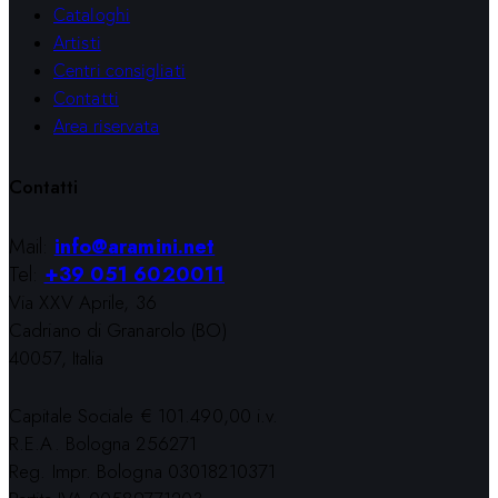
Cataloghi
Artisti
Centri consigliati
Contatti
Area riservata
Contatti
Mail:
info@aramini.net
Tel:
+39 051 6020011
Via XXV Aprile, 36
Cadriano di Granarolo (BO)
40057, Italia
Capitale Sociale € 101.490,00 i.v.
R.E.A. Bologna 256271
Reg. Impr. Bologna 03018210371