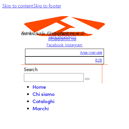
Skip to content
Skip to footer
Aramini s.r.l. / Importazione e distribuzione di strumenti musicali
051 6020011
info@aramini.net
Facebook
Instagram
Area riservata
B2B
Search
Home
Chi siamo
Cataloghi
Marchi