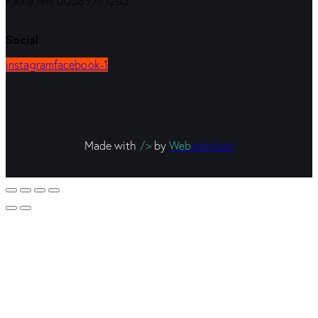
Partita IVA 00589771203
Social
instagram
facebook-1
Made with
/>
by
Web
scriptum