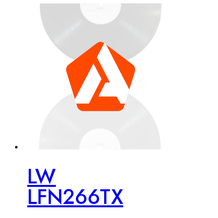
LW
LFN266TX