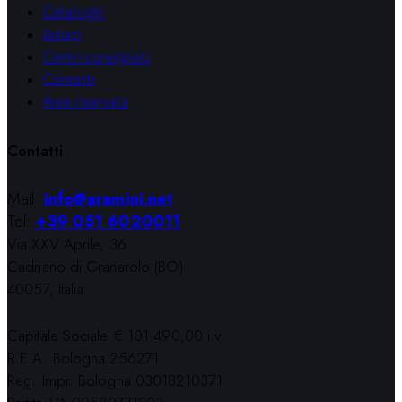
Cataloghi
Artisti
Centri consigliati
Contatti
Area riservata
Contatti
Mail:
info@aramini.net
Tel:
+39 051 6020011
Via XXV Aprile, 36
Cadriano di Granarolo (BO)
40057, Italia
Capitale Sociale € 101.490,00 i.v.
R.E.A. Bologna 256271
Reg. Impr. Bologna 03018210371