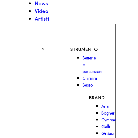
News
Video
Artisti
STRUMENTO
Batterie
e
percussioni
Chitarra
Basso
BRAND
Aria
Bogner
Cympad
Galli
GrBass