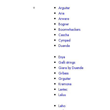
Arguitar
Aria
Arware
Bogner
Boomwhackers
Cascha
Cympad
Duende
Enya
Galli strings
Giara by Duende
Grbass
Grguitar
Kremona
Lantec
Laluu
Leho