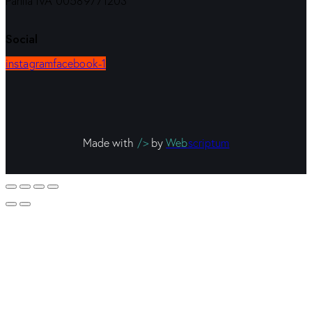
Partita IVA 00589771203
Social
instagram
facebook-1
Made with
/>
by
Web
scriptum