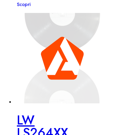
Scopri
LW
LS264XX