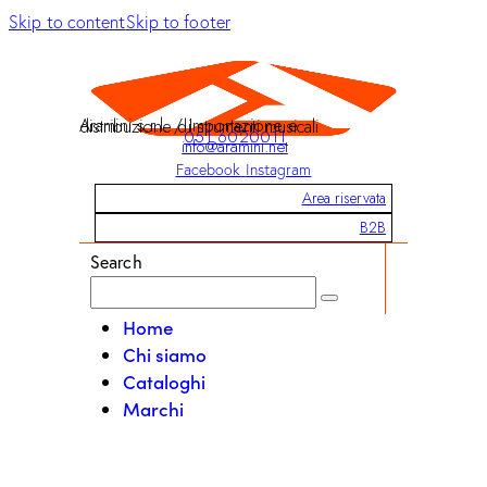
Skip to content
Skip to footer
Aramini s.r.l. / Importazione e distribuzione di strumenti musicali
051 6020011
info@aramini.net
Facebook
Instagram
Area riservata
B2B
Search
Home
Chi siamo
Cataloghi
Marchi