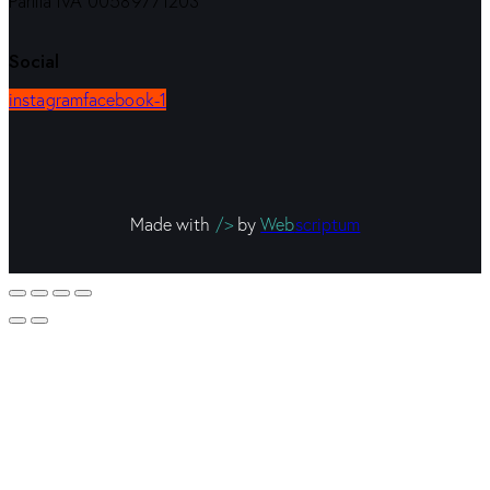
Partita IVA 00589771203
Social
instagram
facebook-1
Made with
/>
by
Web
scriptum