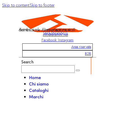
Skip to content
Skip to footer
Aramini s.r.l. / Importazione e distribuzione di strumenti musicali
051 6020011
info@aramini.net
Facebook
Instagram
Area riservata
B2B
Search
Home
Chi siamo
Cataloghi
Marchi