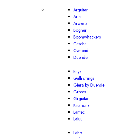
Arguitar
Aria
Arware
Bogner
Boomwhackers
Cascha
Cympad
Duende
Enya
Galli strings
Giara by Duende
Grbass
Grguitar
Kremona
Lantec
Laluu
Leho