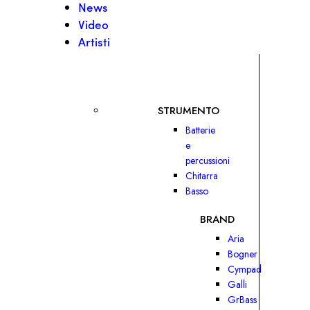
News
Video
Artisti
STRUMENTO
Batterie
e
percussioni
Chitarra
Basso
BRAND
Aria
Bogner
Cympad
Galli
GrBass