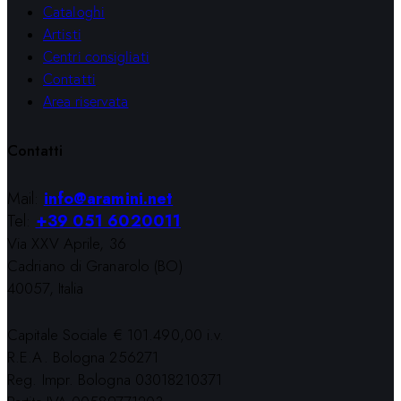
Cataloghi
Artisti
Centri consigliati
Contatti
Area riservata
Contatti
Mail:
info@aramini.net
Tel:
+39 051 6020011
Via XXV Aprile, 36
Cadriano di Granarolo (BO)
40057, Italia
Capitale Sociale € 101.490,00 i.v.
R.E.A. Bologna 256271
Reg. Impr. Bologna 03018210371