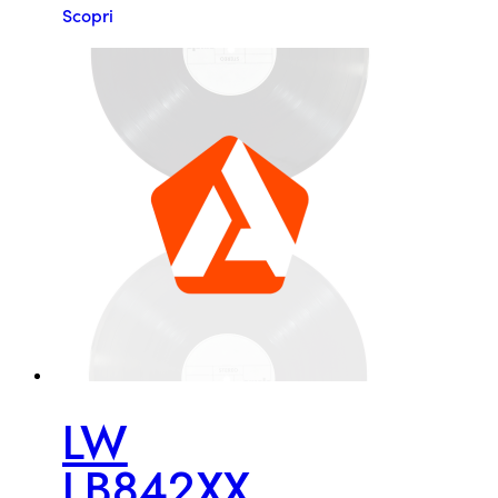
Scopri
LW
LB842XX