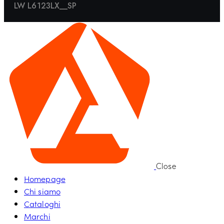
LW L6123LX__SP
Close
Homepage
Chi siamo
Cataloghi
Marchi