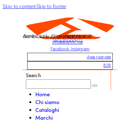
Skip to content
Skip to footer
Aramini s.r.l. / Importazione e distribuzione di strumenti musicali
051 6020011
info@aramini.net
Facebook
Instagram
Area riservata
B2B
Search
Home
Chi siamo
Cataloghi
Marchi