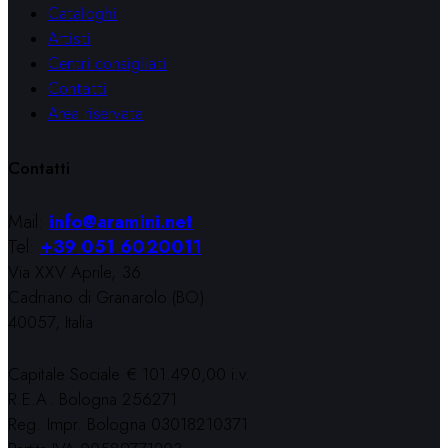
Cataloghi
Artisti
Centri consigliati
Contatti
Area riservata
Contatti
Mail:
info@aramini.net
Tel:
+39 051 6020011
Via XXV Aprile, 36
Cadriano di Granarolo (BO)
40057, Italia
Capitale Sociale € 101.490,00 i.v.
R.E.A. Bologna 256271
Reg. Impr. Bologna 03018210371