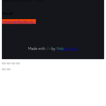
Partita IVA 00589771203
Social
instagram
facebook-1
Made with
/>
by
Web
scriptum