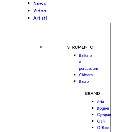
News
Video
Artisti
STRUMENTO
Batterie
e
percussioni
Chitarra
Basso
BRAND
Aria
Bogner
Cympad
Galli
GrBass