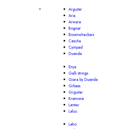
Arguitar
Aria
Arware
Bogner
Boomwhackers
Cascha
Cympad
Duende
Enya
Galli strings
Giara by Duende
Grbass
Grguitar
Kremona
Lantec
Laluu
Leho