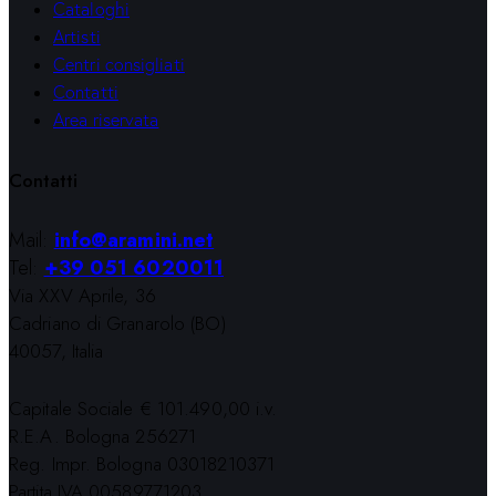
Cataloghi
Artisti
Centri consigliati
Contatti
Area riservata
Contatti
Mail:
info@aramini.net
Tel:
+39 051 6020011
Via XXV Aprile, 36
Cadriano di Granarolo (BO)
40057, Italia
Capitale Sociale € 101.490,00 i.v.
R.E.A. Bologna 256271
Reg. Impr. Bologna 03018210371
Partita IVA 00589771203