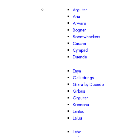
Arguitar
Aria
Arware
Bogner
Boomwhackers
Cascha
Cympad
Duende
Enya
Galli strings
Giara by Duende
Grbass
Grguitar
Kremona
Lantec
Laluu
Leho