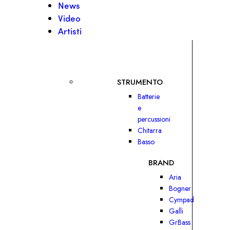
News
Video
Artisti
STRUMENTO
Batterie
e
percussioni
Chitarra
Basso
BRAND
Aria
Bogner
Cympad
Galli
GrBass