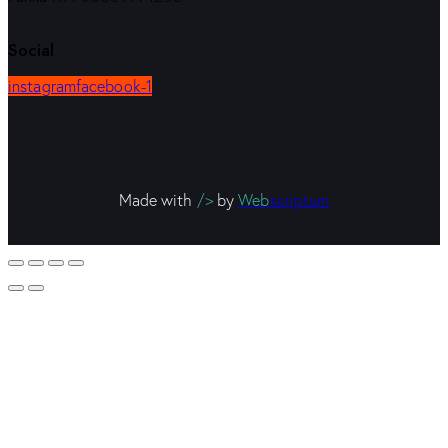
Social
instagram
facebook-1
Made with
/>
by
Web
scriptum