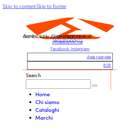
Skip to content
Skip to footer
Aramini s.r.l. / Importazione e distribuzione di strumenti musicali
051 6020011
info@aramini.net
Facebook
Instagram
Area riservata
B2B
Search
Home
Chi siamo
Cataloghi
Marchi