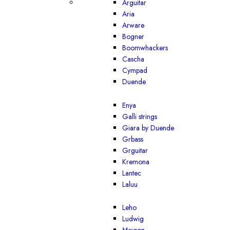
Arguitar
Aria
Arware
Bogner
Boomwhackers
Cascha
Cympad
Duende
Enya
Galli strings
Giara by Duende
Grbass
Grguitar
Kremona
Lantec
Laluu
Leho
Ludwig