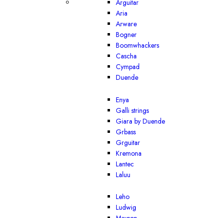
Arguitar
Aria
Arware
Bogner
Boomwhackers
Cascha
Cympad
Duende
Enya
Galli strings
Giara by Duende
Grbass
Grguitar
Kremona
Lantec
Laluu
Leho
Ludwig