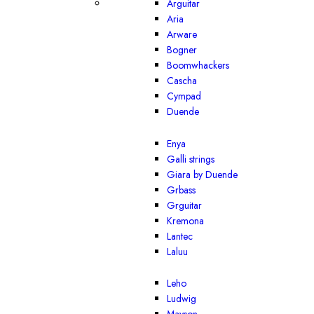
Arguitar
Aria
Arware
Bogner
Boomwhackers
Cascha
Cympad
Duende
Enya
Galli strings
Giara by Duende
Grbass
Grguitar
Kremona
Lantec
Laluu
Leho
Ludwig