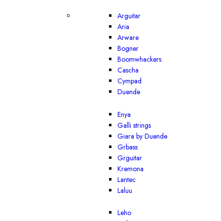
Arguitar
Aria
Arware
Bogner
Boomwhackers
Cascha
Cympad
Duende
Enya
Galli strings
Giara by Duende
Grbass
Grguitar
Kremona
Lantec
Laluu
Leho