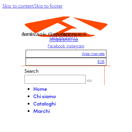
Skip to content
Skip to footer
Aramini s.r.l. / Importazione e distribuzione di strumenti musicali
051 6020011
info@aramini.net
Facebook
Instagram
Area riservata
B2B
Search
Home
Chi siamo
Cataloghi
Marchi