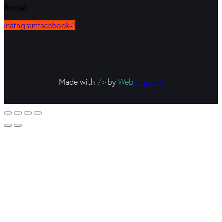
Social
instagram
facebook-1
Made with
/>
by
Web
scriptum