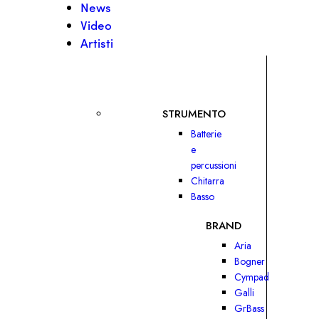
News
Video
Artisti
STRUMENTO
Batterie
e
percussioni
Chitarra
Basso
BRAND
Aria
Bogner
Cympad
Galli
GrBass