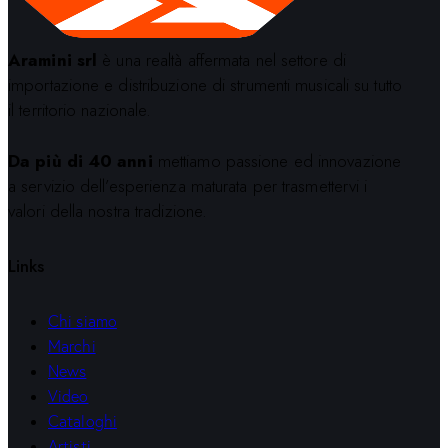
Aramini srl
è una realtà affermata nel settore di
importazione e distribuzione di strumenti musicali su tutto
il territorio nazionale.
Da più di 40 anni
mettiamo passione ed innovazione
a servizio dell’esperienza maturata per trasmettervi i
valori della nostra tradizione.
Links
Chi siamo
Marchi
News
Video
Cataloghi
Artisti