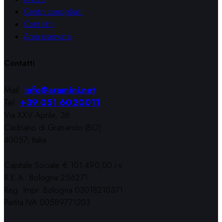
Centri consigliati
Contatti
Area riservata
Contatti
Mail:
info@aramini.net
Tel:
+39 051 6020011
Via XXV Aprile, 36
Cadriano di Granarolo (BO)
40057, Italia
Capitale Sociale € 101.490,00 i.v.
R.E.A. Bologna 256271
Reg. Impr. Bologna 03018210371
Partita IVA 00589771203