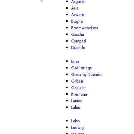
Arguitar
Aria
Arware
Bogner
Boomwhackers
Cascha
Cympad
Duende
Enya
Galli strings
Giara by Duende
Grbass
Grguitar
Kremona
Lantec
Laluu
Leho
Ludwig