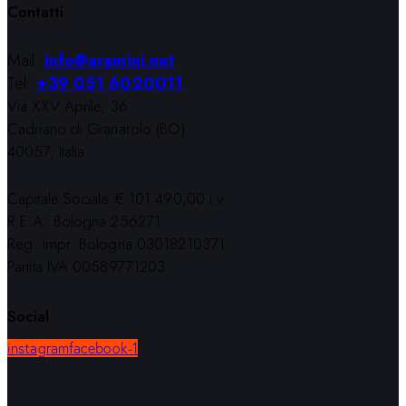
Contatti
Mail:
info@aramini.net
Tel:
+39 051 6020011
Via XXV Aprile, 36
Cadriano di Granarolo (BO)
40057, Italia
Capitale Sociale € 101.490,00 i.v.
R.E.A. Bologna 256271
Reg. Impr. Bologna 03018210371
Partita IVA 00589771203
Social
instagram
facebook-1