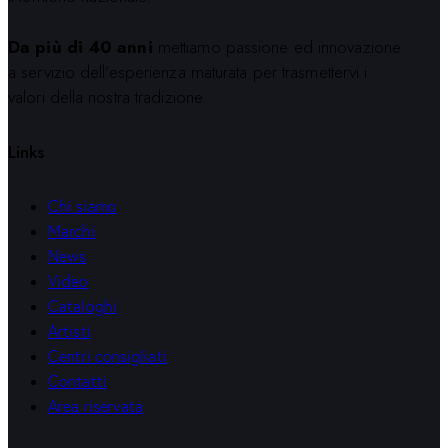
Da più di 40 anni
mettiamo passione ed innovazione
a servizio dell’esperienza maturata per trasmettervi i
valori della nostra tradizione.
Links
Chi siamo
Marchi
News
Video
Cataloghi
Artisti
Centri consigliati
Contatti
Area riservata