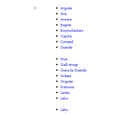
Arguitar
Aria
Arware
Bogner
Boomwhackers
Cascha
Cympad
Duende
Enya
Galli strings
Giara by Duende
Grbass
Grguitar
Kremona
Lantec
Laluu
Leho