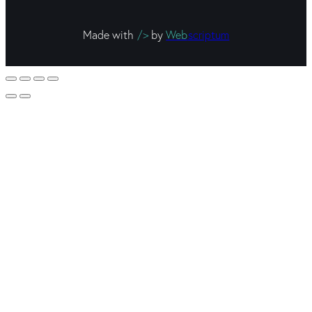
Made with
/>
by
Web
scriptum