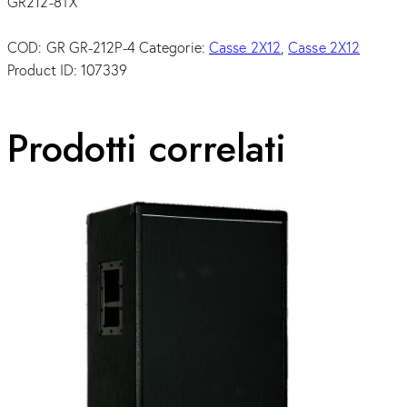
GR212-8TX
COD:
GR GR-212P-4
Categorie:
Casse 2X12
,
Casse 2X12
Product ID:
107339
Prodotti correlati