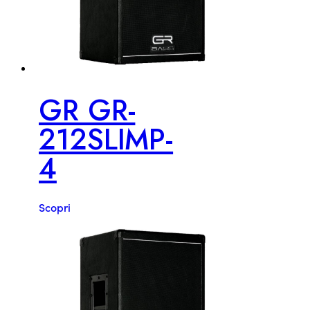
GR GR-
212SLIMP-
4
Scopri