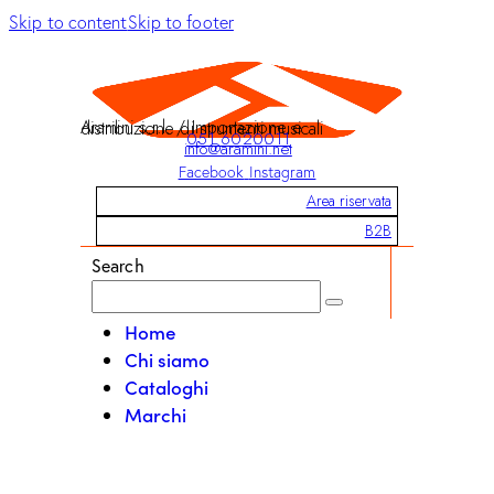
Skip to content
Skip to footer
Aramini s.r.l. / Importazione e distribuzione di strumenti musicali
051 6020011
info@aramini.net
Facebook
Instagram
Area riservata
B2B
Search
Home
Chi siamo
Cataloghi
Marchi