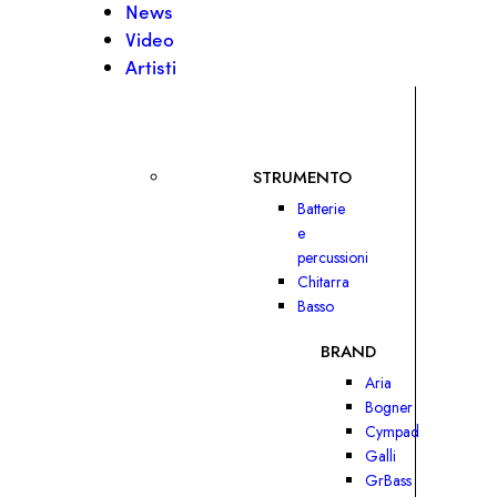
News
Video
Artisti
STRUMENTO
Batterie
e
percussioni
Chitarra
Basso
BRAND
Aria
Bogner
Cympad
Galli
GrBass