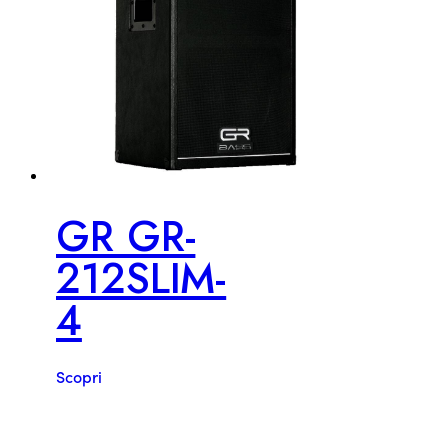
GR GR-
212SLIM-
4
Scopri