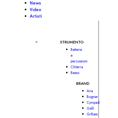
News
Video
Artisti
STRUMENTO
Batterie
e
percussioni
Chitarra
Basso
BRAND
Aria
Bogner
Cympad
Galli
GrBass