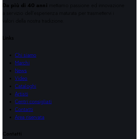
Da più di 40 anni
mettiamo passione ed innovazione
a servizio dell’esperienza maturata per trasmettervi i
valori della nostra tradizione.
Links
Chi siamo
Marchi
News
Video
Cataloghi
Artisti
Centri consigliati
Contatti
Area riservata
Contatti