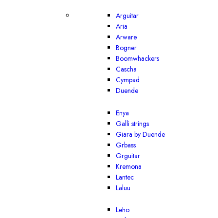
Arguitar
Aria
Arware
Bogner
Boomwhackers
Cascha
Cympad
Duende
Enya
Galli strings
Giara by Duende
Grbass
Grguitar
Kremona
Lantec
Laluu
Leho