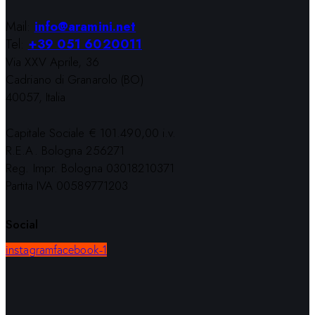
Mail:
info@aramini.net
Tel:
+39 051 6020011
Via XXV Aprile, 36
Cadriano di Granarolo (BO)
40057, Italia
Capitale Sociale € 101.490,00 i.v.
R.E.A. Bologna 256271
Reg. Impr. Bologna 03018210371
Partita IVA 00589771203
Social
instagram
facebook-1