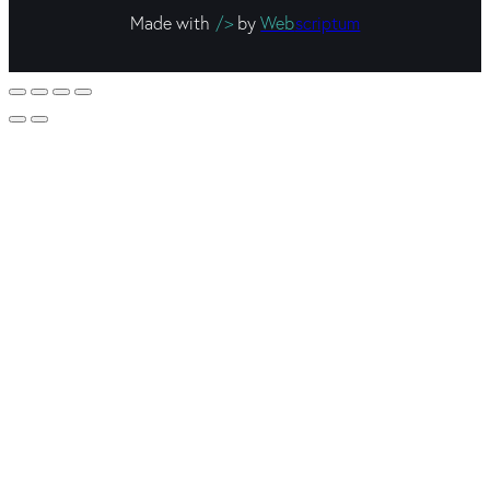
Made with
/>
by
Web
scriptum