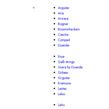
Arguitar
Aria
Arware
Bogner
Boomwhackers
Cascha
Cympad
Duende
Enya
Galli strings
Giara by Duende
Grbass
Grguitar
Kremona
Lantec
Laluu
Leho