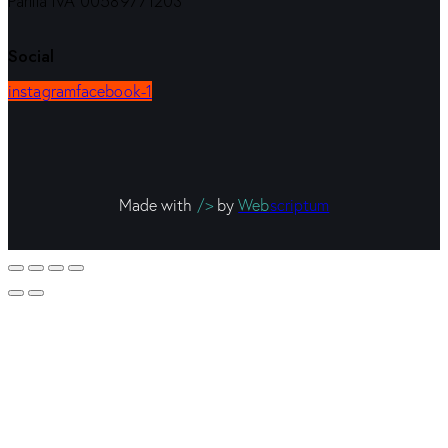
Partita IVA 00589771203
Social
instagram
facebook-1
Made with
/>
by
Web
scriptum