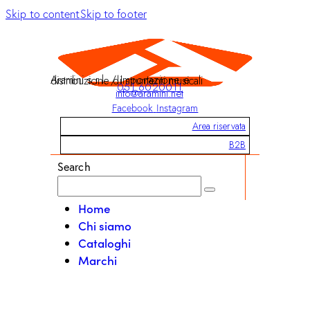
Skip to content
Skip to footer
Aramini s.r.l. / Importazione e distribuzione di strumenti musicali
051 6020011
info@aramini.net
Facebook
Instagram
Area riservata
B2B
Search
Home
Chi siamo
Cataloghi
Marchi