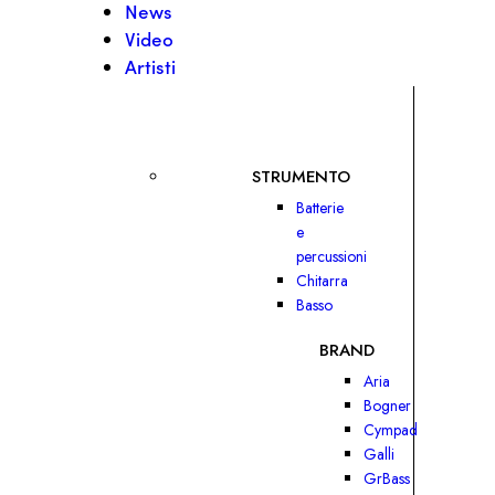
News
Video
Artisti
STRUMENTO
Batterie
e
percussioni
Chitarra
Basso
BRAND
Aria
Bogner
Cympad
Galli
GrBass