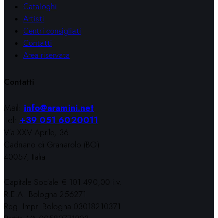
Cataloghi
Artisti
Centri consigliati
Contatti
Area riservata
Contatti
Mail:
info@aramini.net
Tel:
+39 051 6020011
Via XXV Aprile, 36
Cadriano di Granarolo (BO)
40057, Italia
Capitale Sociale € 101.490,00 i.v.
R.E.A. Bologna 256271
Reg. Impr. Bologna 03018210371