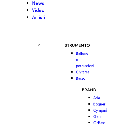
News
Video
Artisti
STRUMENTO
Batterie
e
percussioni
Chitarra
Basso
BRAND
Aria
Bogner
Cympad
Galli
GrBass