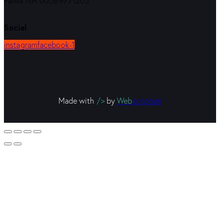
Partita IVA 00589771203
Social
instagram
facebook-1
Made with
/>
by
Web
scriptum