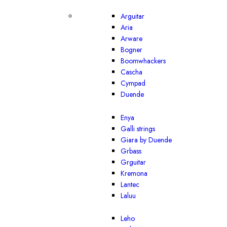
Arguitar
Aria
Arware
Bogner
Boomwhackers
Cascha
Cympad
Duende
Enya
Galli strings
Giara by Duende
Grbass
Grguitar
Kremona
Lantec
Laluu
Leho