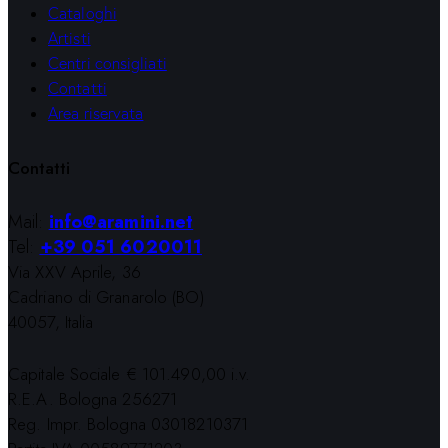
Cataloghi
Artisti
Centri consigliati
Contatti
Area riservata
Contatti
Mail:
info@aramini.net
Tel:
+39 051 6020011
Via XXV Aprile, 36
Cadriano di Granarolo (BO)
40057, Italia
Capitale Sociale € 101.490,00 i.v.
R.E.A. Bologna 256271
Reg. Impr. Bologna 03018210371