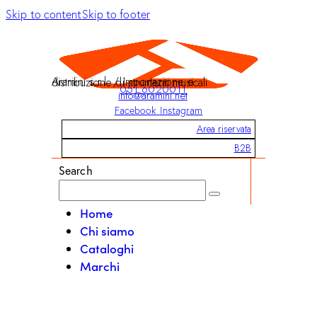
Skip to content
Skip to footer
Aramini s.r.l. / Importazione e distribuzione di strumenti musicali
051 6020011
info@aramini.net
Facebook
Instagram
Area riservata
B2B
Search
Home
Chi siamo
Cataloghi
Marchi