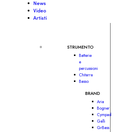
News
Video
Artisti
STRUMENTO
Batterie
e
percussioni
Chitarra
Basso
BRAND
Aria
Bogner
Cympad
Galli
GrBass