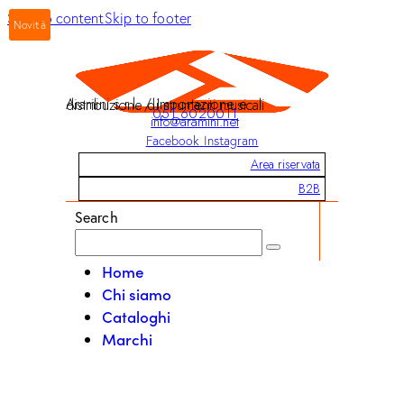
Skip to content
Skip to footer
Novità
Aramini s.r.l. / Importazione e distribuzione di strumenti musicali
051 6020011
info@aramini.net
Facebook
Instagram
Area riservata
B2B
Search
Home
Chi siamo
Cataloghi
Marchi