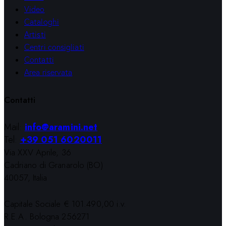
Video
Cataloghi
Artisti
Centri consigliati
Contatti
Area riservata
Contatti
Mail:
info@aramini.net
Tel:
+39 051 6020011
Via XXV Aprile, 36
Cadriano di Granarolo (BO)
40057, Italia
Capitale Sociale € 101.490,00 i.v.
R.E.A. Bologna 256271