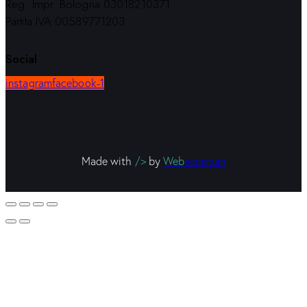
Reg. Impr. Bologna 03018210371
Partita IVA 00589771203
Social
instagram
facebook-1
Made with
/>
by
Web
scriptum