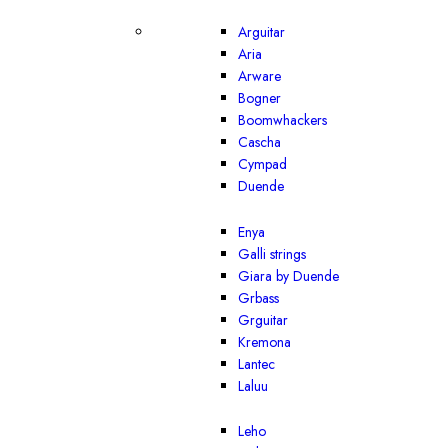
Arguitar
Aria
Arware
Bogner
Boomwhackers
Cascha
Cympad
Duende
Enya
Galli strings
Giara by Duende
Grbass
Grguitar
Kremona
Lantec
Laluu
Leho