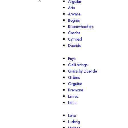
Arguitar
Aria
Arware
Bogner
Boomwhackers
Cascha
Cympad
Duende
Enya
Galli strings
Giara by Duende
Grbass
Grguitar
Kremona
Lantec
Laluu
Leho
Ludwig