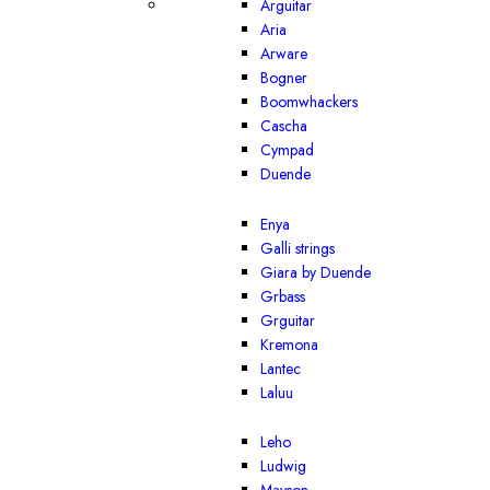
Arguitar
Aria
Arware
Bogner
Boomwhackers
Cascha
Cympad
Duende
Enya
Galli strings
Giara by Duende
Grbass
Grguitar
Kremona
Lantec
Laluu
Leho
Ludwig