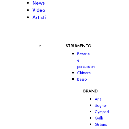
News
Video
Artisti
STRUMENTO
Batterie
e
percussioni
Chitarra
Basso
BRAND
Aria
Bogner
Cympad
Galli
GrBass