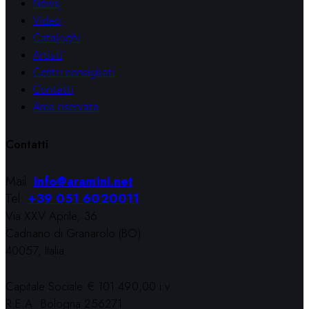
News
Video
Cataloghi
Artisti
Centri consigliati
Contatti
Area riservata
Contatti
Mail:
info@aramini.net
Tel:
+39 051 6020011
Via XXV Aprile, 36
Cadriano di Granarolo (BO)
40057, Italia
Capitale Sociale € 101.490,00 i.v.
R.E.A. Bologna 256271