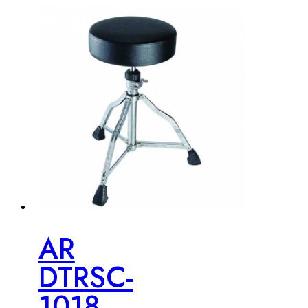
AR
DTRSC-
1018