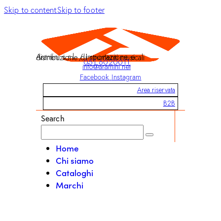
Skip to content
Skip to footer
Aramini s.r.l. / Importazione e distribuzione di strumenti musicali
051 6020011
info@aramini.net
Facebook
Instagram
Area riservata
B2B
Search
Home
Chi siamo
Cataloghi
Marchi