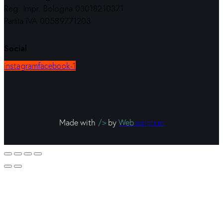
Reg. Impr. Bologna 03018210371
Partita IVA 00589771203
Social
instagram
facebook-1
Made with
/>
by
Web
scriptum