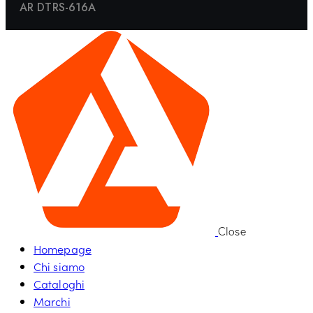
AR DTRS-616A
Close
Homepage
Chi siamo
Cataloghi
Marchi