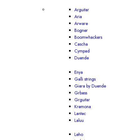
Arguitar
Aria
Arware
Bogner
Boomwhackers
Cascha
Cympad
Duende
Enya
Galli strings
Giara by Duende
Grbass
Grguitar
Kremona
Lantec
Laluu
Leho