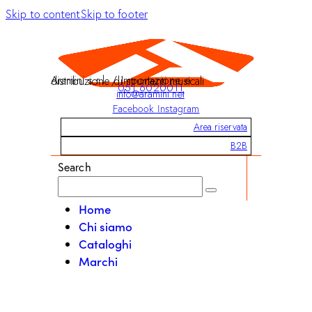
Skip to content
Skip to footer
Aramini s.r.l. / Importazione e distribuzione di strumenti musicali
051 6020011
info@aramini.net
Facebook
Instagram
Area riservata
B2B
Search
Home
Chi siamo
Cataloghi
Marchi