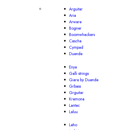
Arguitar
Aria
Arware
Bogner
Boomwhackers
Cascha
Cympad
Duende
Enya
Galli strings
Giara by Duende
Grbass
Grguitar
Kremona
Lantec
Laluu
Leho