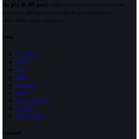
Da più di 40 anni
mettiamo passione ed innovazione
a servizio dell’esperienza maturata per trasmettervi i
valori della nostra tradizione.
Links
Chi siamo
Marchi
News
Video
Cataloghi
Artisti
Centri consigliati
Contatti
Area riservata
Contatti