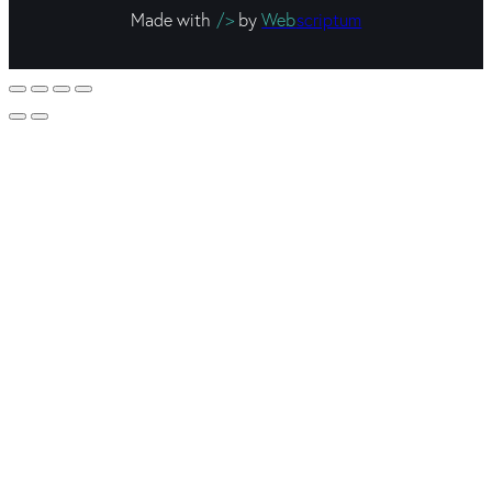
Made with
/>
by
Web
scriptum