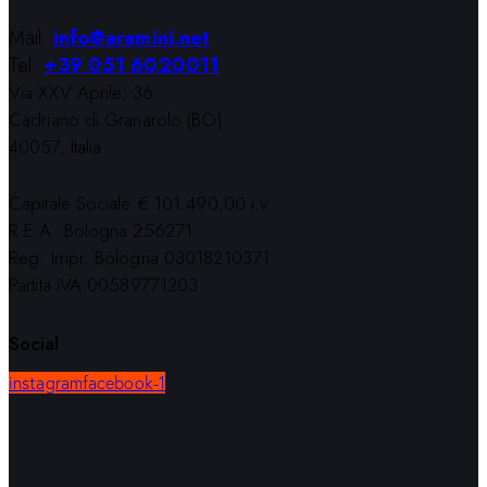
Mail:
info@aramini.net
Tel:
+39 051 6020011
Via XXV Aprile, 36
Cadriano di Granarolo (BO)
40057, Italia
Capitale Sociale € 101.490,00 i.v.
R.E.A. Bologna 256271
Reg. Impr. Bologna 03018210371
Partita IVA 00589771203
Social
instagram
facebook-1