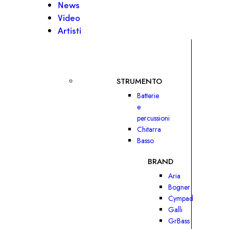
News
Video
Artisti
STRUMENTO
Batterie
e
percussioni
Chitarra
Basso
BRAND
Aria
Bogner
Cympad
Galli
GrBass