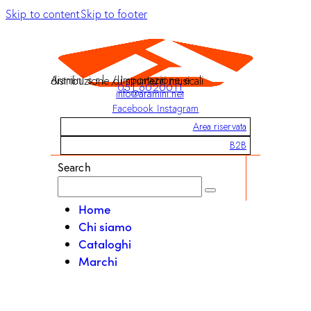
Skip to content
Skip to footer
Aramini s.r.l. / Importazione e distribuzione di strumenti musicali
051 6020011
info@aramini.net
Facebook
Instagram
Area riservata
B2B
Search
Home
Chi siamo
Cataloghi
Marchi