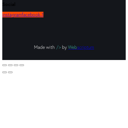
Social
instagram
facebook-1
Made with
/>
by
Web
scriptum