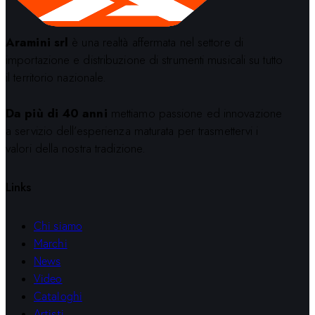
Aramini srl
è una realtà affermata nel settore di
importazione e distribuzione di strumenti musicali su tutto
il territorio nazionale.
Da più di 40 anni
mettiamo passione ed innovazione
a servizio dell’esperienza maturata per trasmettervi i
valori della nostra tradizione.
Links
Chi siamo
Marchi
News
Video
Cataloghi
Artisti