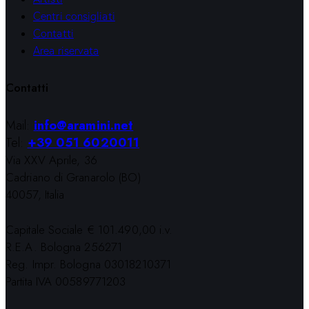
Centri consigliati
Contatti
Area riservata
Contatti
Mail:
info@aramini.net
Tel:
+39 051 6020011
Via XXV Aprile, 36
Cadriano di Granarolo (BO)
40057, Italia
Capitale Sociale € 101.490,00 i.v.
R.E.A. Bologna 256271
Reg. Impr. Bologna 03018210371
Partita IVA 00589771203