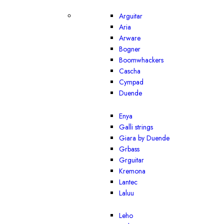
Arguitar
Aria
Arware
Bogner
Boomwhackers
Cascha
Cympad
Duende
Enya
Galli strings
Giara by Duende
Grbass
Grguitar
Kremona
Lantec
Laluu
Leho