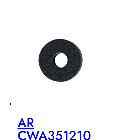
AR
CWA351210