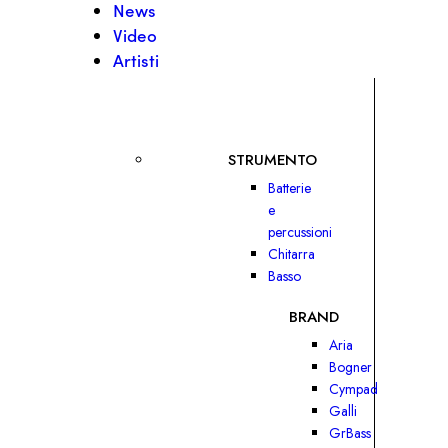
News
Video
Artisti
STRUMENTO
Batterie
e
percussioni
Chitarra
Basso
BRAND
Aria
Bogner
Cympad
Galli
GrBass