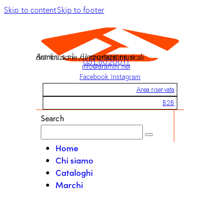
Skip to content
Skip to footer
Aramini s.r.l. / Importazione e distribuzione di strumenti musicali
051 6020011
info@aramini.net
Facebook
Instagram
Area riservata
B2B
Search
Home
Chi siamo
Cataloghi
Marchi