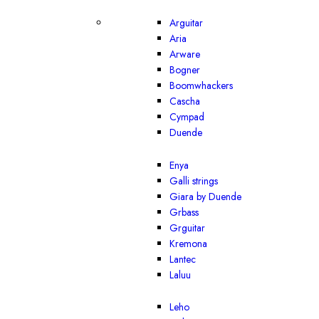
Arguitar
Aria
Arware
Bogner
Boomwhackers
Cascha
Cympad
Duende
Enya
Galli strings
Giara by Duende
Grbass
Grguitar
Kremona
Lantec
Laluu
Leho