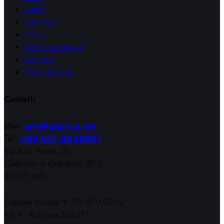
Video
Cataloghi
Artisti
Centri consigliati
Contatti
Area riservata
Contatti
Mail:
info@aramini.net
Tel:
+39 051 6020011
Via XXV Aprile, 36
Cadriano di Granarolo (BO)
40057, Italia
Capitale Sociale € 101.490,00 i.v.
R.E.A. Bologna 256271