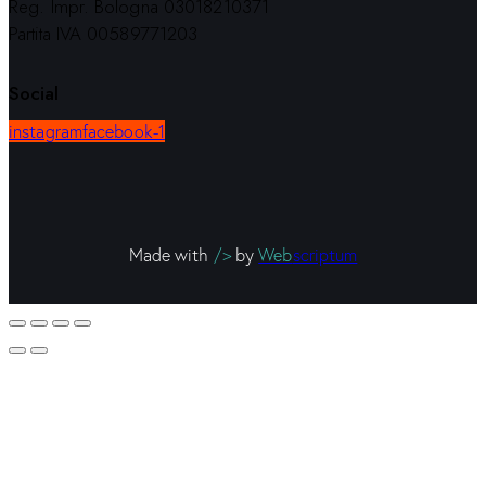
Reg. Impr. Bologna 03018210371
Partita IVA 00589771203
Social
instagram
facebook-1
Made with
/>
by
Web
scriptum