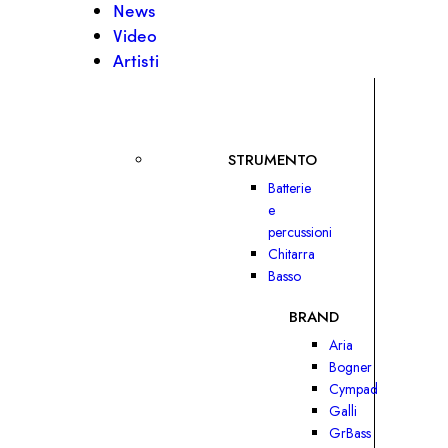
News
Video
Artisti
STRUMENTO
Batterie
e
percussioni
Chitarra
Basso
BRAND
Aria
Bogner
Cympad
Galli
GrBass