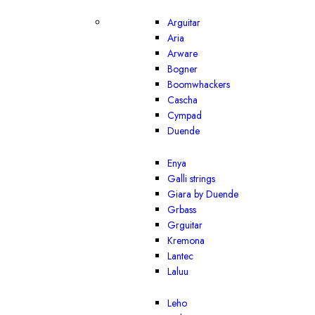
Arguitar
Aria
Arware
Bogner
Boomwhackers
Cascha
Cympad
Duende
Enya
Galli strings
Giara by Duende
Grbass
Grguitar
Kremona
Lantec
Laluu
Leho