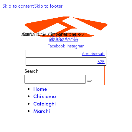
Skip to content
Skip to footer
Aramini s.r.l. / Importazione e distribuzione di strumenti musicali
051 6020011
info@aramini.net
Facebook
Instagram
Area riservata
B2B
Search
Home
Chi siamo
Cataloghi
Marchi