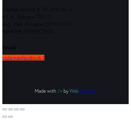
Capitale Sociale € 101.490,00 i.v.
R.E.A. Bologna 256271
Reg. Impr. Bologna 03018210371
Partita IVA 00589771203
Social
instagram
facebook-1
Made with
/>
by
Web
scriptum