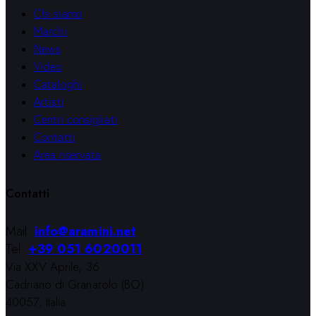
Chi siamo
Marchi
News
Video
Cataloghi
Artisti
Centri consigliati
Contatti
Area riservata
Contatti
Mail:
info@aramini.net
Tel:
+39 051 6020011
Via XXV Aprile, 36
Cadriano di Granarolo (BO)
40057, Italia