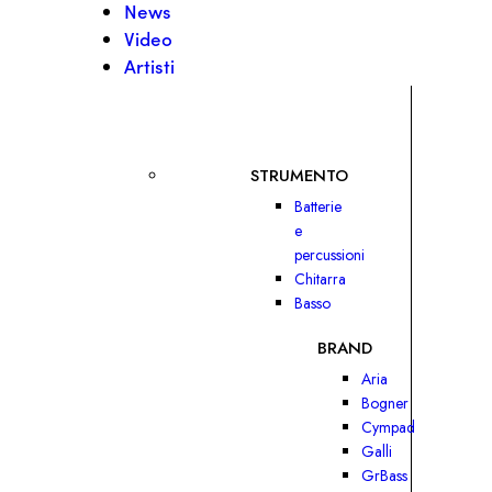
News
Video
Artisti
STRUMENTO
Batterie
e
percussioni
Chitarra
Basso
BRAND
Aria
Bogner
Cympad
Galli
GrBass