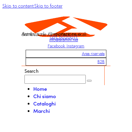
Skip to content
Skip to footer
Aramini s.r.l. / Importazione e distribuzione di strumenti musicali
051 6020011
info@aramini.net
Facebook
Instagram
Area riservata
B2B
Search
Home
Chi siamo
Cataloghi
Marchi