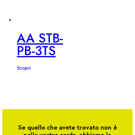
AA STB-
PB-3TS
Scopri
Se quello che avete trovato non è
nelle vostre corde, abbiamo le