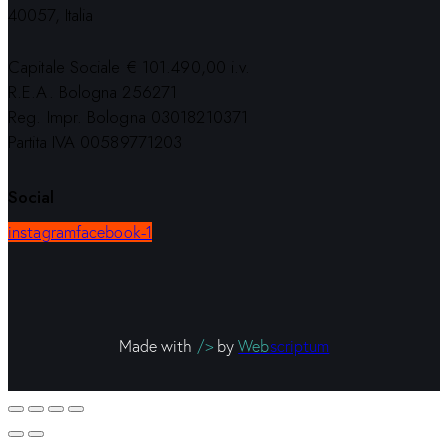
40057, Italia
Capitale Sociale € 101.490,00 i.v.
R.E.A. Bologna 256271
Reg. Impr. Bologna 03018210371
Partita IVA 00589771203
Social
instagram
facebook-1
Made with
/>
by
Web
scriptum