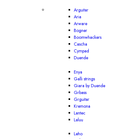
Arguitar
Aria
Arware
Bogner
Boomwhackers
Cascha
Cympad
Duende
Enya
Galli strings
Giara by Duende
Grbass
Grguitar
Kremona
Lantec
Laluu
Leho