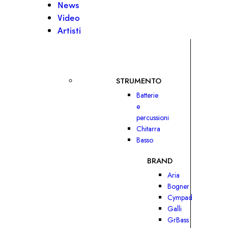
News
Video
Artisti
STRUMENTO
Batterie
e
percussioni
Chitarra
Basso
BRAND
Aria
Bogner
Cympad
Galli
GrBass