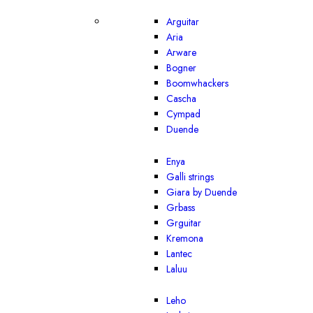
Arguitar
Aria
Arware
Bogner
Boomwhackers
Cascha
Cympad
Duende
Enya
Galli strings
Giara by Duende
Grbass
Grguitar
Kremona
Lantec
Laluu
Leho