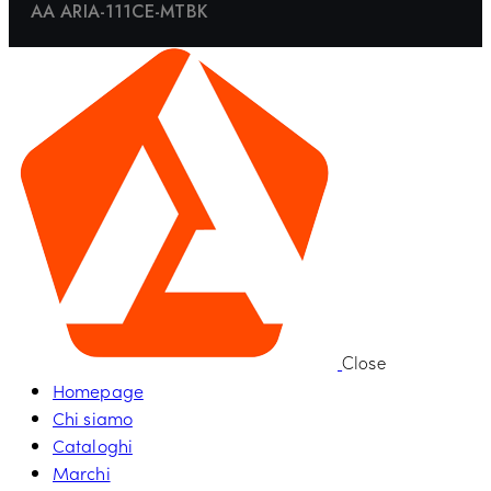
AA ARIA-111CE-MTBK
Close
Homepage
Chi siamo
Cataloghi
Marchi