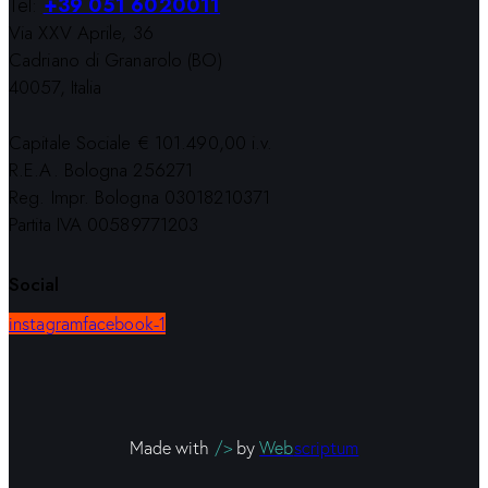
Tel:
+39 051 6020011
Via XXV Aprile, 36
Cadriano di Granarolo (BO)
40057, Italia
Capitale Sociale € 101.490,00 i.v.
R.E.A. Bologna 256271
Reg. Impr. Bologna 03018210371
Partita IVA 00589771203
Social
instagram
facebook-1
Made with
/>
by
Web
scriptum