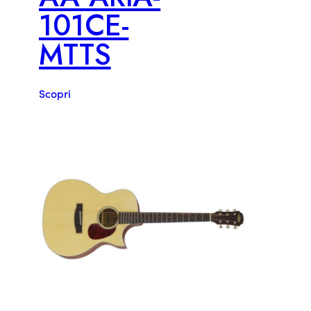
101CE-
MTTS
Scopri