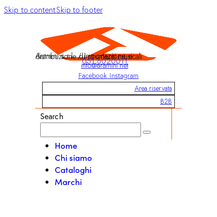
Skip to content
Skip to footer
Aramini s.r.l. / Importazione e distribuzione di strumenti musicali
051 6020011
info@aramini.net
Facebook
Instagram
Area riservata
B2B
Search
Home
Chi siamo
Cataloghi
Marchi